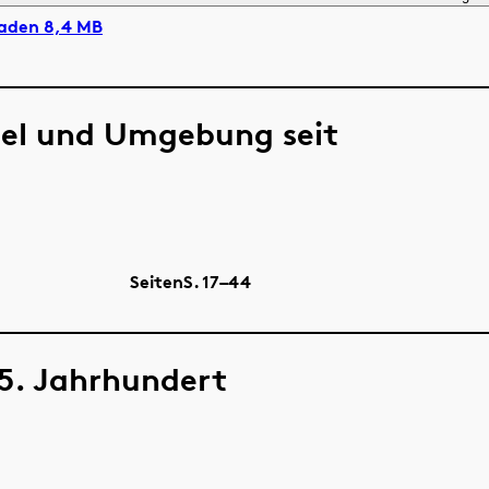
laden 8,4 MB
sel und Umgebung seit
Seiten
S.
17–44
 15. Jahrhundert