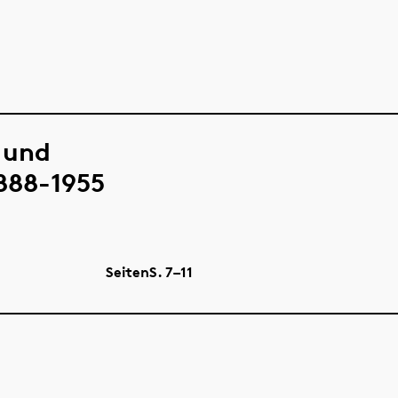
 und
888-1955
Seiten
S.
7–11