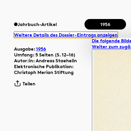
Jahrbuch-Artikel
1956
Weitere Details des Dossier-Eintrags anzeigen
Die folgende Bilde
Weiter zum zugä
Ausgabe:
1956
Umfang: 5 Seiten (S. 12–16)
Autor:in: Andreas Staehelin
Elektronische Publikation:
Christoph Merian Stiftung
Teilen