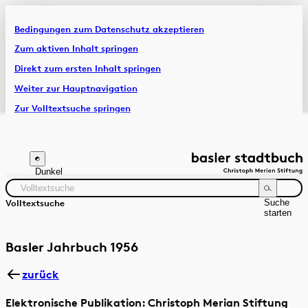
Bedingungen zum Datenschutz akzeptieren
Artikel & Dossiers
Zum aktiven Inhalt springen
Direkt zum ersten Inhalt springen
Chronik
Weiter zur Hauptnavigation
Zur Volltextsuche springen
Zur Fusszeile springen
Dunkel
Suche
Volltextsuche
starten
Suchanleitung
Zeitraum
Autor:in
Basler Jahrbuch 1956
zurück
Elektronische Publikation: Christoph Merian Stiftung