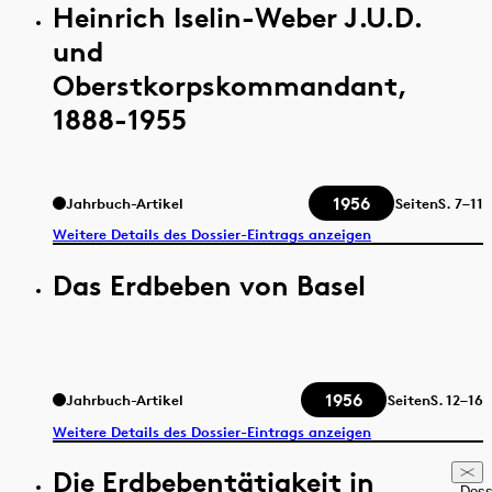
Heinrich Iselin-Weber J.U.D.
und
Oberstkorpskommandant,
1888-1955
1956
Jahrbuch-Artikel
Seiten
S.
7–11
Weitere Details des Dossier-Eintrags anzeigen
Das Erdbeben von Basel
1956
Jahrbuch-Artikel
Seiten
S.
12–16
Weitere Details des Dossier-Eintrags anzeigen
Die Erdbebentätigkeit in
Doss