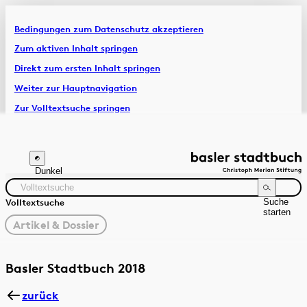
Bedingungen zum Datenschutz akzeptieren
Artikel & Dossiers
Zum aktiven Inhalt springen
Direkt zum ersten Inhalt springen
Chronik
Weiter zur Hauptnavigation
Zur Volltextsuche springen
Zur Fusszeile springen
Dunkel
Suche
Volltextsuche
starten
gewählter
Artikel & Dossier
Filter
Suchanleitung
Zeitraum
Autor:in
Basler Stadtbuch 2018
zurück