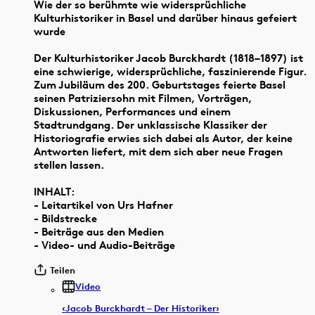
Wie der so berühmte wie widersprüchliche
Kulturhistoriker in Basel und darüber hinaus gefeiert
wurde
Der Kulturhistoriker Jacob Burckhardt (1818–1897) ist
eine schwierige, widersprüchliche, faszinierende Figur.
Zum Jubiläum des 200. Geburtstages feierte Basel
seinen Patriziersohn mit Filmen, Vorträgen,
Diskussionen, Performances und einem
Stadtrundgang. Der unklassische Klassiker der
Historiografie erwies sich dabei als Autor, der keine
Antworten liefert, mit dem sich aber neue Fragen
stellen lassen.
INHALT:
- Leitartikel von Urs Hafner
- Bildstrecke
- Beiträge aus den Medien
- Video- und Audio-Beiträge
Teilen
Video
‹Jacob Burckhardt – Der Historiker›