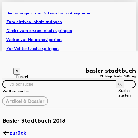
Bedingungen zum Datenschutz akzeptieren
Artikel & Dossiers
Zum aktiven Inhalt springen
Direkt zum ersten Inhalt springen
Chronik
Weiter zur Hauptnavigation
Zur Volltextsuche springen
Zur Fusszeile springen
Dunkel
Suche
Volltextsuche
starten
gewählter
Artikel & Dossier
Filter
Suchanleitung
Zeitraum
Autor:in
Basler Stadtbuch 2018
zurück