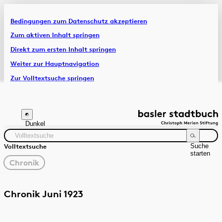
Bedingungen zum Datenschutz akzeptieren
Artikel & Dossiers
Zum aktiven Inhalt springen
Direkt zum ersten Inhalt springen
Chronik
Weiter zur Hauptnavigation
Zur Volltextsuche springen
Zur Fusszeile springen
Dunkel
Suche
Volltextsuche
starten
gewählter
Chronik
Filter
Suchanleitung
Quelle
Zeitraum
Chronik Juni 1923