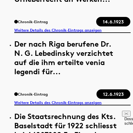
14.6.1923
Chronik-Eintrag
Weitere Details des Chronik-Eintrags anzeigen
Der nach Riga berufene Dr.
N. G. Lebedinsky verzichtet
auf die ihm erteilte venia
legendi für...
12.6.1923
Chronik-Eintrag
Weitere Details des Chronik-Eintrags anzeigen
Die Staatsrechnung des Kts.
Doss
Baselstadt für 1922 schliesst
schl