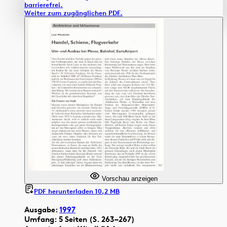
barrierefrei.
Weiter zum zugänglichen PDF.
Vorschau anzeigen
PDF herunterladen 10,2 MB
Ausgabe:
1997
Umfang: 5 Seiten (S. 263–267)