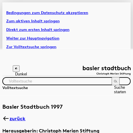
Bedingungen zum Datenschutz akzeptieren
Artikel & Dossiers
Zum aktiven Inhalt springen
Direkt zum ersten Inhalt springen
Chronik
Weiter zur Hauptnavigation
Zur Volltextsuche springen
Zur Fusszeile springen
Dunkel
Suche
Volltextsuche
starten
Suchanleitung
Zeitraum
Autor:in
Basler Stadtbuch 1997
zurück
Herausgeberin: Christoph Merian Stiftung