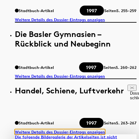
1997
Stadtbuch-Artikel
Seiten
S.
255–259
Weitere Details des Dossier-Eintrags anzeigen
Die Basler Gymnasien –
Rückblick und Neubeginn
1997
Stadtbuch-Artikel
Seiten
S.
260–262
Weitere Details des Dossier-Eintrags anzeigen
Handel, Schiene, Luftverkehr
Doss
schl
1997
Stadtbuch-Artikel
Seiten
S.
263–267
Weitere Details des Dossier-Eintrags anzeigen
Die folgende Bildergalerie der Artikelseiten ist nicht