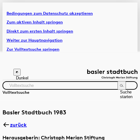
Bedingungen zum Datenschutz akzeptieren
Artikel & Dossiers
Zum aktiven Inhalt springen
Direkt zum ersten Inhalt springen
Chronik
Weiter zur Hauptnavigation
Zur Volltextsuche springen
Zur Fusszeile springen
Dunkel
Suche
Volltextsuche
starten
Suchanleitung
Zeitraum
Autor:in
Basler Stadtbuch 1983
zurück
Herausgeberin: Christoph Merian Stiftung