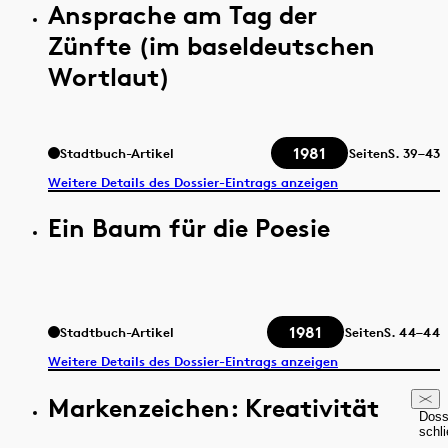
Ansprache am Tag der
Zünfte (im baseldeutschen
Wortlaut)
1981
Stadtbuch-Artikel
Seiten
S.
39–43
Weitere Details des Dossier-Eintrags anzeigen
Ein Baum für die Poesie
1981
Stadtbuch-Artikel
Seiten
S.
44–44
Weitere Details des Dossier-Eintrags anzeigen
Markenzeichen: Kreativität
Doss
schl