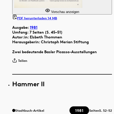
Vorschau anzeigen
PDF herunterladen 14 MB
Ausgabe:
1981
Umfang: 7 Seiten (S. 45–51)
Autor:in: Elsbeth Thommen
Herausgeberin: Christoph Merian Stiftung
Zwei bedeutende Basler Picasso-Ausstellungen
Teilen
Hammer II
1981
Stadtbuch-Artikel
Seiten
S.
52–52