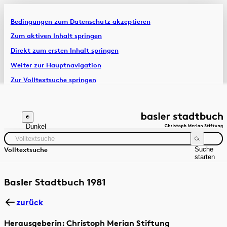
Bedingungen zum Datenschutz akzeptieren
Artikel & Dossiers
Zum aktiven Inhalt springen
Direkt zum ersten Inhalt springen
Chronik
Weiter zur Hauptnavigation
Zur Volltextsuche springen
Zur Fusszeile springen
Dunkel
Suche
Volltextsuche
starten
Suchanleitung
Zeitraum
Autor:in
Basler Stadtbuch 1981
zurück
Herausgeberin: Christoph Merian Stiftung