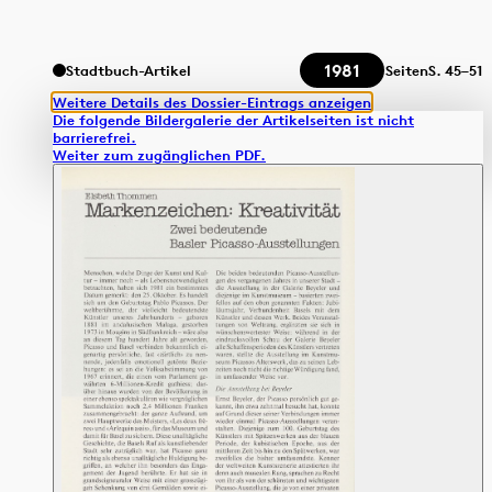
1981
Stadtbuch-Artikel
Seiten
S.
45–51
Weitere Details des Dossier-Eintrags anzeigen
Die folgende Bildergalerie der Artikelseiten ist nicht
barrierefrei.
Weiter zum zugänglichen PDF.