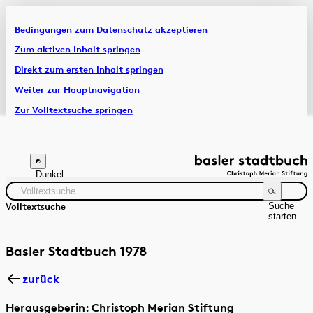
Bedingungen zum Datenschutz akzeptieren
Artikel & Dossiers
Zum aktiven Inhalt springen
Direkt zum ersten Inhalt springen
Chronik
Weiter zur Hauptnavigation
Zur Volltextsuche springen
Zur Fusszeile springen
Dunkel
Suche
Volltextsuche
starten
Suchanleitung
Zeitraum
Autor:in
Basler Stadtbuch 1978
zurück
Herausgeberin: Christoph Merian Stiftung