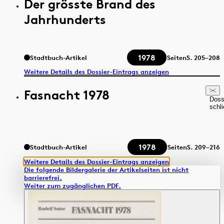
Der grösste Brand des
Jahrhunderts
1978
Stadtbuch-Artikel
Seiten
S.
205–208
Weitere Details des Dossier-Eintrags anzeigen
Fasnacht 1978
Doss
schl
1978
Stadtbuch-Artikel
Seiten
S.
209–216
Weitere Details des Dossier-Eintrags anzeigen
Die folgende Bildergalerie der Artikelseiten ist nicht
barrierefrei.
Weiter zum zugänglichen PDF.