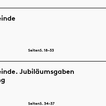
einde
Seiten
S.
18–33
einde. Jubiläumsgaben
ng
Seiten
S.
34–37