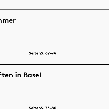
ammer
Seiten
S.
69–74
ten in Basel
Seiten
S.
75–80