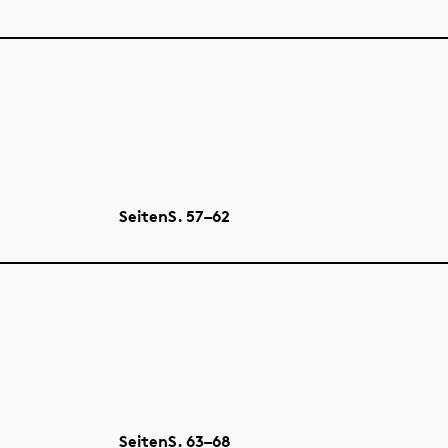
Seiten
S.
57–62
Seiten
S.
63–68