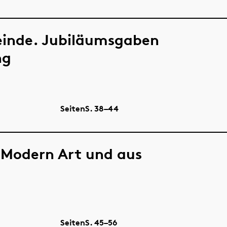
einde. Jubiläumsgaben
ng
Seiten
S.
38–44
 Modern Art und aus
Seiten
S.
45–56