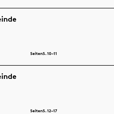
einde
Seiten
S.
10–11
einde
Seiten
S.
12–17