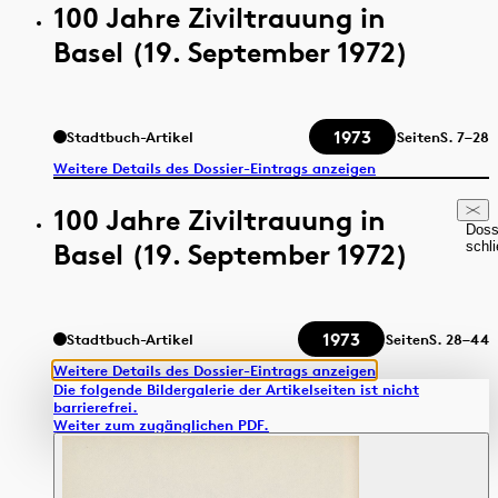
100 Jahre Ziviltrauung in
Basel (19. September 1972)
1973
Stadtbuch-Artikel
Seiten
S.
7–28
Weitere Details des Dossier-Eintrags anzeigen
100 Jahre Ziviltrauung in
Doss
Basel (19. September 1972)
schl
1973
Stadtbuch-Artikel
Seiten
S.
28–44
Weitere Details des Dossier-Eintrags anzeigen
Die folgende Bildergalerie der Artikelseiten ist nicht
barrierefrei.
Weiter zum zugänglichen PDF.