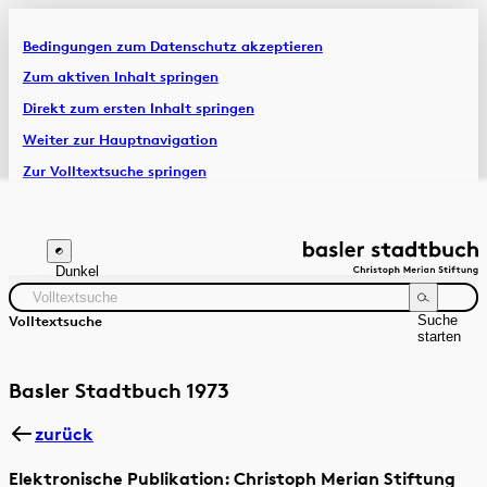
Bedingungen zum Datenschutz akzeptieren
Artikel & Dossiers
Zum aktiven Inhalt springen
Direkt zum ersten Inhalt springen
Chronik
Weiter zur Hauptnavigation
Zur Volltextsuche springen
Zur Fusszeile springen
Dunkel
Suche
Volltextsuche
starten
Suchanleitung
Zeitraum
Autor:in
Basler Stadtbuch 1973
zurück
Elektronische Publikation: Christoph Merian Stiftung