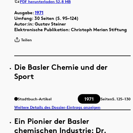
PDF herunterladen 52,8 MB
Ausgabe:
1971
Umfang: 30 Seiten (S. 95–124)
Autor:in: Gustav Steiner
Elektronische Publikation: Christoph Merian Stiftung
Teilen
Die Basler Chemie und der
Sport
1971
Stadtbuch-Artikel
Seiten
S.
125–130
Weitere Details des Dossier-Eintrags anzeigen
Ein Pionier der Basler
chemischen Industrie: Dr.