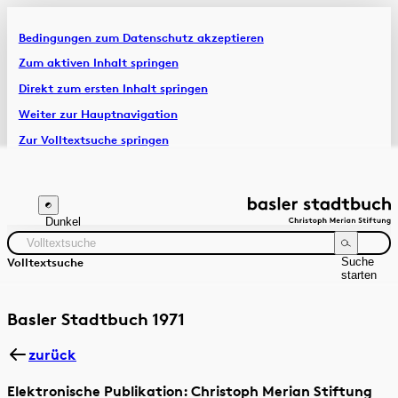
Bedingungen zum Datenschutz akzeptieren
Artikel & Dossiers
Zum aktiven Inhalt springen
Direkt zum ersten Inhalt springen
Chronik
Weiter zur Hauptnavigation
Zur Volltextsuche springen
Zur Fusszeile springen
Dunkel
Suche
Volltextsuche
starten
Suchanleitung
Zeitraum
Autor:in
Basler Stadtbuch 1971
zurück
Elektronische Publikation: Christoph Merian Stiftung