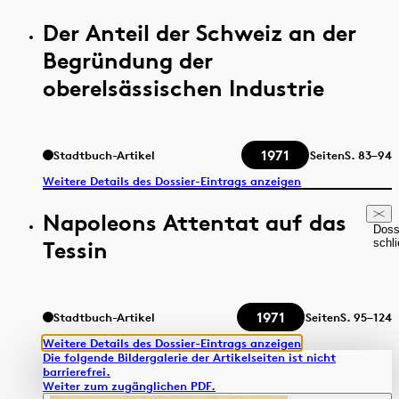
Der Anteil der Schweiz an der
Begründung der
oberelsässischen Industrie
1971
Stadtbuch-Artikel
Seiten
S.
83–94
Weitere Details des Dossier-Eintrags anzeigen
Napoleons Attentat auf das
Doss
Tessin
schl
1971
Stadtbuch-Artikel
Seiten
S.
95–124
Weitere Details des Dossier-Eintrags anzeigen
Die folgende Bildergalerie der Artikelseiten ist nicht
barrierefrei.
Weiter zum zugänglichen PDF.