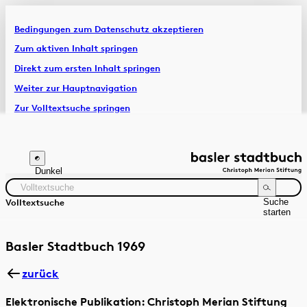
Bedingungen zum Datenschutz akzeptieren
Artikel & Dossiers
Zum aktiven Inhalt springen
Direkt zum ersten Inhalt springen
Chronik
Weiter zur Hauptnavigation
Zur Volltextsuche springen
Zur Fusszeile springen
Dunkel
Suche
Volltextsuche
starten
Suchanleitung
Zeitraum
Autor:in
Basler Stadtbuch 1969
zurück
Elektronische Publikation: Christoph Merian Stiftung