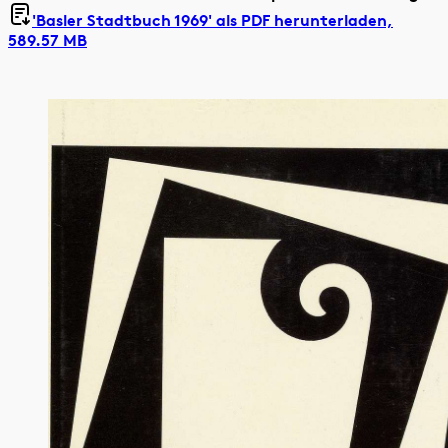
'Basler Stadtbuch 1969' als
PDF herunterladen,
589.57 MB