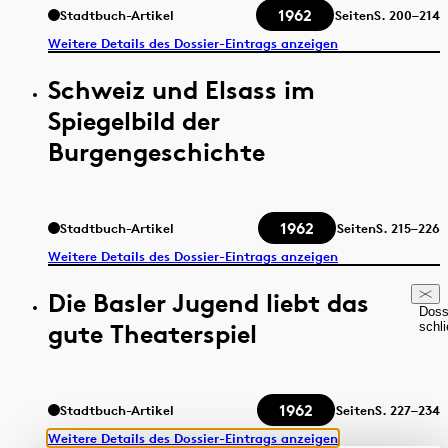
1962
Stadtbuch-Artikel
Seiten
S.
200–214
Weitere Details des Dossier-Eintrags anzeigen
Schweiz und Elsass im
Spiegelbild der
Burgengeschichte
1962
Stadtbuch-Artikel
Seiten
S.
215–226
Weitere Details des Dossier-Eintrags anzeigen
Die Basler Jugend liebt das
Doss
gute Theaterspiel
schl
1962
Stadtbuch-Artikel
Seiten
S.
227–234
Weitere Details des Dossier-Eintrags anzeigen