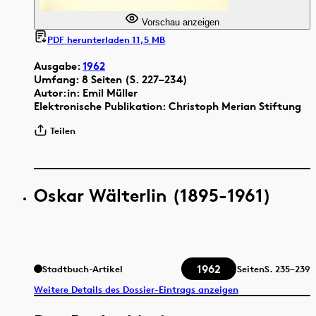
Vorschau anzeigen
PDF herunterladen 11,5 MB
Ausgabe:
1962
Umfang: 8 Seiten (S. 227–234)
Autor:in: Emil Müller
Elektronische Publikation: Christoph Merian Stiftung
Teilen
Oskar Wälterlin (1895-1961)
1962
Stadtbuch-Artikel
Seiten
S.
235–239
Weitere Details des Dossier-Eintrags anzeigen