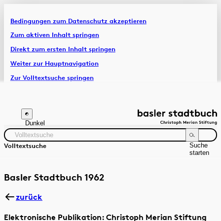
Bedingungen zum Datenschutz akzeptieren
Artikel & Dossiers
Zum aktiven Inhalt springen
Direkt zum ersten Inhalt springen
Chronik
Weiter zur Hauptnavigation
Zur Volltextsuche springen
Zur Fusszeile springen
Dunkel
Suche
Volltextsuche
starten
Suchanleitung
Zeitraum
Autor:in
Basler Stadtbuch 1962
zurück
Elektronische Publikation: Christoph Merian Stiftung