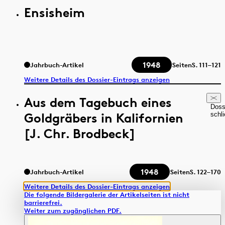
Ensisheim
1948
Jahrbuch-Artikel
Seiten
S.
111–121
Weitere Details des Dossier-Eintrags anzeigen
Aus dem Tagebuch eines
Doss
Goldgräbers in Kalifornien
schl
[J. Chr. Brodbeck]
1948
Jahrbuch-Artikel
Seiten
S.
122–170
Weitere Details des Dossier-Eintrags anzeigen
Die folgende Bildergalerie der Artikelseiten ist nicht
barrierefrei.
Weiter zum zugänglichen PDF.