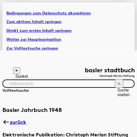
Bedingungen zum Datenschutz akzeptieren
Artikel & Dossiers
Zum aktiven Inhalt springen
Direkt zum ersten Inhalt springen
Chronik
Weiter zur Hauptnavigation
Zur Volltextsuche springen
Zur Fusszeile springen
Dunkel
Suche
Volltextsuche
starten
Suchanleitung
Zeitraum
Autor:in
Basler Jahrbuch 1948
zurück
Elektronische Publikation: Christoph Merian Stiftung