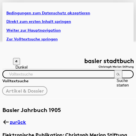
Bedingungen zum Datenschutz akzeptieren
Artikel & Dossiers
Direkt zum ersten Inhalt springen
Weiter zur Hauptnavigation
Chronik
Zur Volltextsuche springen
Zur Fusszeile springen
Dunkel
Suche
Volltextsuche
starten
gewählter
Artikel & Dossier
Filter
Suchanleitung
Zeitraum
Autor:in
Basler Jahrbuch 1905
zurück
Elektronische Publikation: Christoph Merian Stiftung