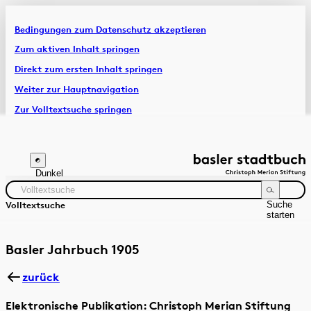
Bedingungen zum Datenschutz akzeptieren
Artikel & Dossiers
Zum aktiven Inhalt springen
Direkt zum ersten Inhalt springen
Chronik
Weiter zur Hauptnavigation
Zur Volltextsuche springen
Zur Fusszeile springen
Dunkel
Suche
Volltextsuche
starten
Suchanleitung
Zeitraum
Autor:in
Basler Jahrbuch 1905
zurück
Elektronische Publikation: Christoph Merian Stiftung