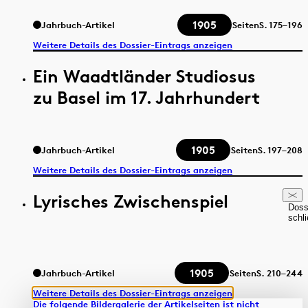
1905
Jahrbuch-Artikel
Seiten
S.
175–196
Weitere Details des Dossier-Eintrags anzeigen
Ein Waadtländer Studiosus
zu Basel im 17. Jahrhundert
1905
Jahrbuch-Artikel
Seiten
S.
197–208
Weitere Details des Dossier-Eintrags anzeigen
Lyrisches Zwischenspiel
Doss
schl
1905
Jahrbuch-Artikel
Seiten
S.
210–244
Weitere Details des Dossier-Eintrags anzeigen
Die folgende Bildergalerie der Artikelseiten ist nicht