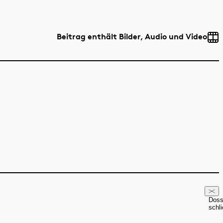
Beitrag enthält Bilder, Audio und Video
Doss
schl