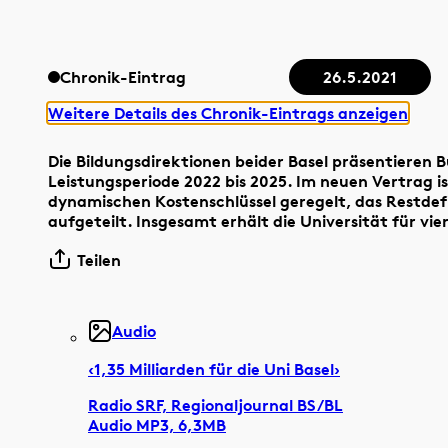
Chronik-Eintrag
26.5.2021
Weitere Details des Chronik-Eintrags anzeigen
Die Bildungsdirektionen beider Basel präsentieren 
Leistungsperiode 2022 bis 2025. Im neuen Vertrag i
dynamischen Kostenschlüssel geregelt, das Restdef
aufgeteilt. Insgesamt erhält die Universität für vie
Teilen
Audio
‹1,35 Milliarden für die Uni Basel›
Radio SRF, Regionaljournal BS/BL
Audio MP3, 6,3MB