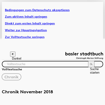
Bedingungen zum Datenschutz akzeptieren
Artikel & Dossiers
Zum aktiven Inhalt springen
Direkt zum ersten Inhalt springen
Chronik
Weiter zur Hauptnavigation
Zur Volltextsuche springen
Zur Fusszeile springen
Dunkel
Suche
Volltextsuche
starten
gewählter
Chronik
Filter
Suchanleitung
Quelle
Zeitraum
Chronik November 2018