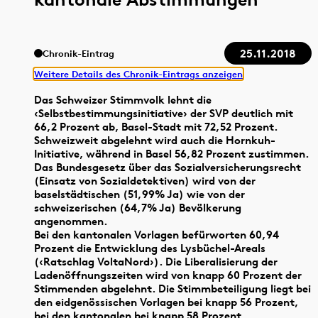
25.11.2018
Chronik-Eintrag
Weitere Details des Chronik-Eintrags anzeigen
Das Schweizer Stimmvolk lehnt die
‹Selbstbestimmungsinitiative› der SVP deutlich mit
66,2 Prozent ab, Basel-Stadt mit 72,52 Prozent.
Schweizweit abgelehnt wird auch die Hornkuh-
Initiative, während in Basel 56,82 Prozent zustimmen.
Das Bundesgesetz über das Sozialversicherungsrecht
(Einsatz von Sozialdetektiven) wird von der
baselstädtischen (51,99% Ja) wie von der
schweizerischen (64,7% Ja) Bevölkerung
angenommen.
Bei den kantonalen Vorlagen befürworten 60,94
Prozent die Entwicklung des Lysbüchel-Areals
(‹Ratschlag VoltaNord›). Die Liberalisierung der
Ladenöffnungszeiten wird von knapp 60 Prozent der
Stimmenden abgelehnt. Die Stimmbeteiligung liegt bei
den eidgenössischen Vorlagen bei knapp 56 Prozent,
bei den kantonalen bei knapp 58 Prozent.