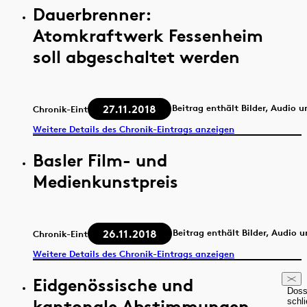
Dauerbrenner:
Atomkraftwerk Fessenheim
soll abgeschaltet werden
27.11.2018
Beitrag enthält Bilder, Audio 
Chronik-Eintrag
Weitere Details des Chronik-Eintrags anzeigen
Basler Film- und
Medienkunstpreis
26.11.2018
Beitrag enthält Bilder, Audio 
Chronik-Eintrag
Weitere Details des Chronik-Eintrags anzeigen
Eidgenössische und
Doss
kantonale Abstimmungen
schl