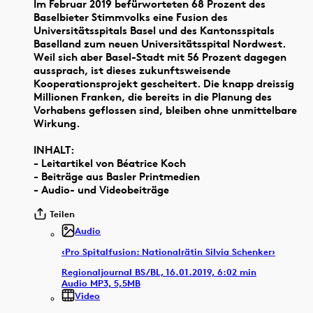
Im Februar 2019 befürworteten 68 Prozent des
Baselbieter Stimmvolks eine Fusion des
Universitätsspitals Basel und des Kantonsspitals
Baselland zum neuen Universitätsspital Nordwest.
Weil sich aber Basel-Stadt mit 56 Prozent dagegen
aussprach, ist dieses zukunftsweisende
Kooperationsprojekt gescheitert. Die knapp dreissig
Millionen Franken, die bereits in die Planung des
Vorhabens geflossen sind, bleiben ohne unmittelbare
Wirkung.
INHALT:
- Leitartikel von Béatrice Koch
- Beiträge aus Basler Printmedien
- Audio- und Videobeiträge
Teilen
Audio
‹Pro Spitalfusion: Nationalrätin Silvia Schenker›
Regionaljournal BS/BL, 16.01.2019, 6:02 min
Audio MP3, 5,5MB
Video