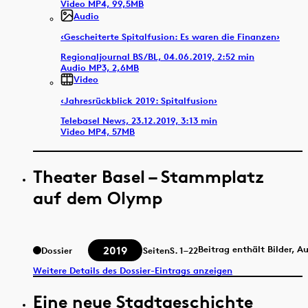
Video MP4, 99,5MB
Audio
‹Gescheiterte Spitalfusion: Es waren die Finanzen›
Regionaljournal BS/BL, 04.06.2019, 2:52 min
Audio MP3, 2,6MB
Video
‹Jahresrückblick 2019: Spitalfusion›
Telebasel News, 23.12.2019, 3:13 min
Video MP4, 57MB
Theater Basel – Stammplatz
auf dem Olymp
2019
Beitrag enthält Bilder, A
Dossier
Seiten
S.
1–22
Weitere Details des Dossier-Eintrags anzeigen
Eine neue Stadtgeschichte