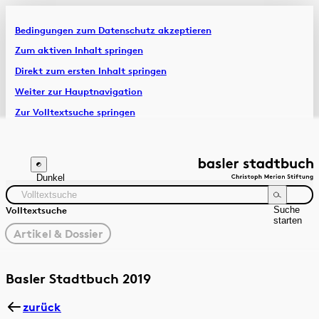
Bedingungen zum Datenschutz akzeptieren
Artikel & Dossiers
Zum aktiven Inhalt springen
Direkt zum ersten Inhalt springen
Chronik
Weiter zur Hauptnavigation
Zur Volltextsuche springen
Zur Fusszeile springen
Dunkel
Suche
Volltextsuche
starten
gewählter
Artikel & Dossier
Filter
Suchanleitung
Zeitraum
Autor:in
Basler Stadtbuch 2019
zurück