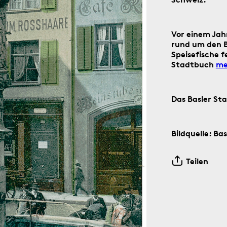
Vor einem Jah
rund um den B
Speisefische 
Stadtbuch
me
der Social-Media-Kanäle Instagram und Facebook: Tag für T
n digitalen ‹Kartengruss zum Wochenende›.
Das Basler St
Bildquelle: Ba
5.8.1805
Teilen