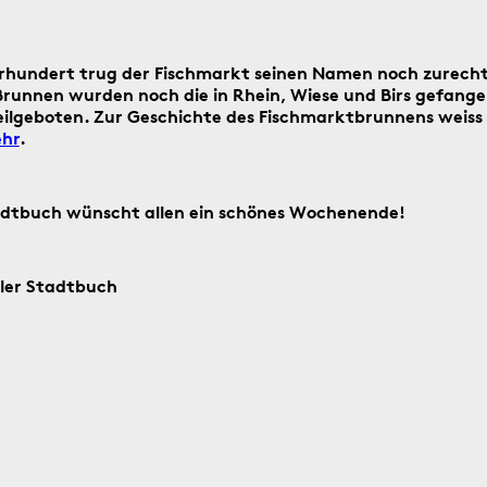
Suche
starten
Suchanleitung
rhundert trug der Fischmarkt seinen Namen noch zurecht
runnen wurden noch die in Rhein, Wiese und Birs gefang
feilgeboten. Zur Geschichte des Fischmarktbrunnens weiss
hr
.
ag ein historisches Ereignis aus Basel
adtbuch wünscht allen ein schönes Wochenende!
sler Stadtbuch
4.8.2016