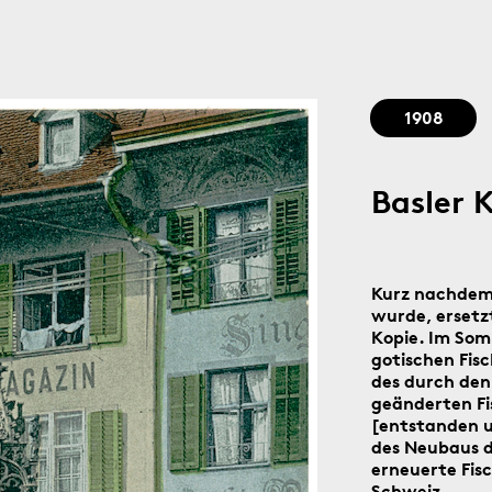
Stadtgedächtnis seit 1879
1908
Basler 
Kurz nachdem
wurde, ersetz
Kopie. Im Somm
gotischen Fisc
des durch den
geänderten Fi
[entstanden u
des Neubaus d
erneuerte Fis
Schweiz.