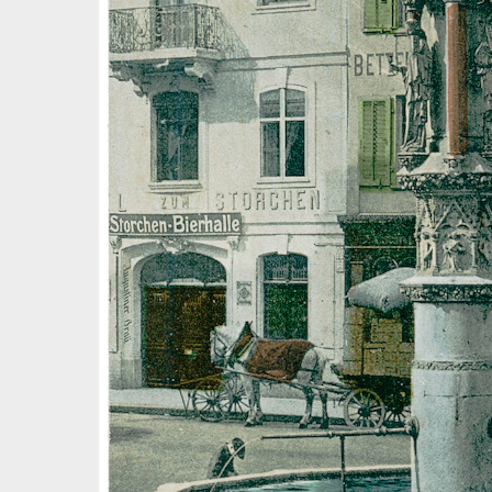
Volltextsuche
Quelle
Zeitraum
Autor:in
Basel – Tag für Tag
In dieser Rubrik versammeln wir unsere täglichen Posts 
und dem Dreiländereck; jeden Freitag schicken wir eine
6.8.1891