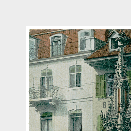
Bedingungen zum Datenschutz akzeptieren
Direkt zum ersten Inhalt springen
Weiter zur Hauptnavigation
Zur Volltextsuche springen
Zur Fusszeile springen
Artikel & Dossiers
Chronik
Dunkel
Suchanleitung anzeigen
Zum Suchfilter springen
Zur Volltextsuche springen