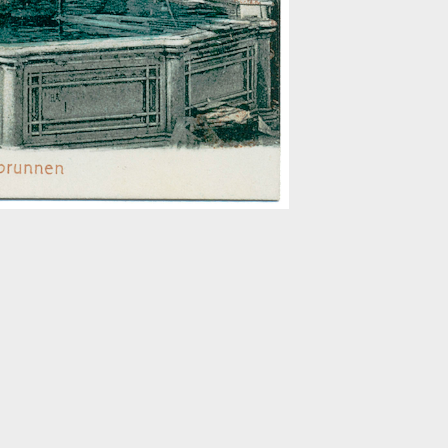
Bildinfos
Bil
2.8.1916
1.8.1851
Bildinfos
Bildinfos