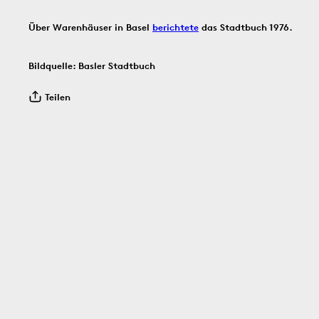
Über Warenhäuser in Basel
berichtete
das Stadtbuch 1976.
Bildinfos
Bildinfos
Bildinfos
Bildquelle: Basler Stadtbuch
Teilen
1926
23.7.1945
22.7.
Bildinfos
Bildinfos
Bildinfos
21.7.1906
20.7.1886
19.7.