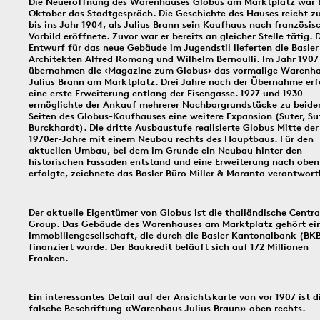
Die Neueröffnung des Warenhauses Globus am Marktplatz war 
Oktober das Stadtgespräch. Die Geschichte des Hauses reicht z
Bildinfos
bis ins Jahr 1904, als Julius Brann sein Kaufhaus nach französi
Vorbild eröffnete. Zuvor war er bereits an gleicher Stelle tätig. 
Entwurf für das neue Gebäude im Jugendstil lieferten die Basler
Architekten Alfred Romang und Wilhelm Bernoulli. Im Jahr 1907
Bildinfos
übernahmen die ‹Magazine zum Globus› das vormalige Warenh
Julius Brann am Marktplatz. Drei Jahre nach der Übernahme erf
eine erste Erweiterung entlang der Eisengasse. 1927 und 1930
ermöglichte der Ankauf mehrerer Nachbargrundstücke zu beide
30.7.1966
29.7.1966
28.7.
Seiten des Globus-Kaufhauses eine weitere Expansion (Suter, Sut
Burckhardt). Die dritte Ausbaustufe realisierte Globus Mitte der
1970er-Jahre mit einem Neubau rechts des Hauptbaus. Für den
aktuellen Umbau, bei dem im Grunde ein Neubau hinter den
historischen Fassaden entstand und eine Erweiterung nach oben
erfolgte, zeichnete das Basler Büro Miller & Maranta verantwort
Bildinfos
Bildinfos
Der aktuelle Eigentümer von Globus ist die thailändische Centra
Bildinfos
Group. Das Gebäude des Warenhauses am Marktplatz gehört ei
Immobiliengesellschaft, die durch die Basler Kantonalbank (BK
finanziert wurde. Der Baukredit beläuft sich auf 172 Millionen
Franken.
27.7.1971
26.7.2006
25.7.
Ein interessantes Detail auf der Ansichtskarte von vor 1907 ist d
falsche Beschriftung «Warenhaus Julius Braun» oben rechts.