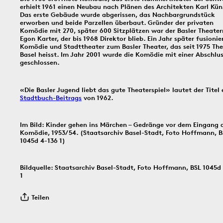
erhielt 1961 einen Neubau nach Plänen des Architekten Karl Kün
Das erste Gebäude wurde abgerissen, das Nachbargrundstück
Bildinfos
erworben und beide Parzellen überbaut. Gründer der privaten
Komödie mit 270, später 600 Sitzplätzen war der Basler Theat
Egon Karter, der bis 1968 Direktor blieb. Ein Jahr später fusionie
Komödie und Stadttheater zum Basler Theater, das seit 1975 The
1.8.1851
1910
30.7.
Basel heisst. Im Jahr 2001 wurde die Komödie mit einer Abschlu
geschlossen.
«Die Basler Jugend liebt das gute Theaterspiel» lautet der Titel 
Stadtbuch-Beitrags
von 1962.
Bildinfos
Bildinfos
Im Bild: Kinder gehen ins Märchen – Gedränge vor dem Eingang 
Komödie, 1953/54. (Staatsarchiv Basel-Stadt, Foto Hoffmann, B
1045d 4-136 1)
Bildinfos
Bildquelle: Staatsarchiv Basel-Stadt, Foto Hoffmann, BSL 1045d
1
29.7.1966
28.7.1832
27.7.
Teilen