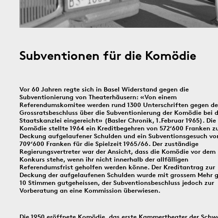
In dieser Rubrik versammeln wir unsere täglichen Posts der Social-
Media-Kanäle Instagram und Facebook: Tag für Tag ein historisches
Ereignis aus Basel und dem Dreiländereck; jeden Freitag schicken
wir einen digitalen ‹Kartengruss zum Wochenende›.
Subventionen für die Komödie
1930
6.8.1891
5.8.
Vor 60 Jahren regte sich in Basel Widerstand gegen die
Subventionierung von Theaterhäusern: «Von einem
Referendumskomitee werden rund 1300 Unterschriften gegen d
Grossratsbeschluss über die Subventionierung der Komödie bei d
Bildinfos
Staatskanzlei eingereicht» (Basler Chronik, 1.Februar 1965). Die
Bildinfos
Bildinfos
Komödie stellte 1964 ein Kreditbegehren von 572‘600 Franken z
Deckung aufgelaufener Schulden und ein Subventionsgesuch vo
709‘600 Franken für die Spielzeit 1965/66. Der zuständige
Regierungsvertreter war der Ansicht, dass die Komödie vor dem
Konkurs stehe, wenn ihr nicht innerhalb der allfälligen
4.8.2016
3.8.1914
2.8.
Referendumsfrist geholfen werden könne. Der Kreditantrag zur
Deckung der aufgelaufenen Schulden wurde mit grossem Mehr 
10 Stimmen gutgeheissen, der Subventionsbeschluss jedoch zur
Vorberatung an eine Kommission überwiesen.
Bildinfos
Bildinfos
Die 1950 eröffnete Komödie, das erste Kammertheater der Schwe