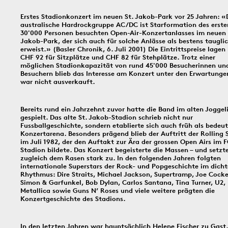
In dieser Rubrik versammeln wir unsere täglichen Posts der Social-
Erstes Stadionkonzert im neuen St. Jakob-Park vor 25 Jahren: «
Media-Kanäle Instagram und Facebook: Tag für Tag ein historisches
australische Hardrockgruppe AC/DC ist Starformation des erste
Ereignis aus Basel und dem Dreiländereck; jeden Freitag schicken
30'000 Personen besuchten Open-Air-Konzertanlasses im neuen 
wir einen digitalen ‹Kartengruss zum Wochenende›.
Jakob-Park, der sich auch für solche Anlässe als bestens taugli
erweist.» (Basler Chronik, 6. Juli 2001) Die Eintrittspreise lagen 
CHF 92 für Sitzplätze und CHF 82 für Stehplätze. Trotz einer
möglichen Stadionkapazität von rund 45'000 Besucherinnen un
9.8.1939
8.8.1897
19
Besuchern blieb das Interesse am Konzert unter den Erwartunge
war nicht ausverkauft.
Bereits rund ein Jahrzehnt zuvor hatte die Band im alten Joggel
gespielt. Das alte St. Jakob-Stadion schrieb nicht nur
Fussballgeschichte, sondern etablierte sich auch früh als bedeu
Bildinfos
Konzertarena. Besonders prägend blieb der Auftritt der Rolling 
im Juli 1982, der den Auftakt zur Ära der grossen Open Airs im 
Stadion bildete. Das Konzert begeisterte die Massen – und setzt
Bildinfos
zugleich dem Rasen stark zu. In den folgenden Jahren folgten
internationale Superstars der Rock- und Popgeschichte im dich
Bildinfos
Rhythmus: Dire Straits, Michael Jackson, Supertramp, Joe Cocke
Simon & Garfunkel, Bob Dylan, Carlos Santana, Tina Turner, U2,
Metallica sowie Guns N’ Roses und viele weitere prägten die
Konzertgeschichte des Stadions.
6.8.1891
5.8.1805
4.8.
In den letzten Jahren war hauptsächlich Helene Fischer zu Gast.