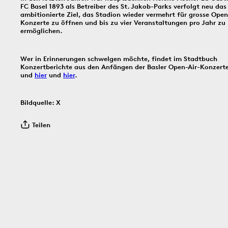
FC Basel 1893 als Betreiber des St. Jakob-Parks verfolgt neu das
ambitionierte Ziel, das Stadion wieder vermehrt für grosse Open
Konzerte zu öffnen und bis zu vier Veranstaltungen pro Jahr zu
Bildinfos
Bildinfos
ermöglichen.
Bildinfos
Wer in Erinnerungen schwelgen möchte, findet im Stadtbuch
Konzertberichte aus den Anfängen der Basler Open-Air-Konzert
3.8.1914
2.8.1916
1.8.
und
hier
und
hier
.
Bildquelle: X
Teilen
Bildinfos
Bildinfos
Bildinfos
1910
30.7.1966
29.7.