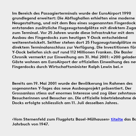
In dieser Rubrik versammeln wir unsere täglichen Posts der Social-
Media-Kanäle Instagram und Facebook: Tag für Tag ein historisches
Im Bereich des Passagierterminals wurde der EuroAirport 1990
Ereignis aus Basel und dem Dreiländereck; jeden Freitag schicken
grundlegend erweitert: Die Abflughallen erhielten eine moderne
wir einen digitalen ‹Kartengruss zum Wochenende›.
Neugestaltung, und mit dem Bau eines sogenannten Fingerdock
entstanden zusätzliche Flugzeugstandplätze mit direktem Zug
zum Terminal. Vor 25 Jahren wurde diese Infrastruktur mit dem
Ausbau des Fingerdocks zum heutigen Y-Dock entscheidend
weiterentwickelt. Seither stehen dort 25 Flugzeugstandplätze m
8.8.1897
1930
6.8.
direktem Terminalanschluss zur Verfügung. Die Investitionen fü
Y-Dock beliefen sich auf rund 112 Millionen Franken. Die Basler
Chronik vermerkt zur Einweihung am 31. Mai 2001: «200 gelade
Gäste wohnen am EuroAirport der offiziellen Einweihung des ne
Fingerdocks durch Wirtschaftsminister Ralph Lewin bei.»
Bildinfos
Bildinfos
Bereits am 19. Mai 2001 wurde der Bevölkerung im Rahmen des
sogenannten Y-Tages das neue Ausbauprojekt präsentiert. Der
Grossanlass stiess auf enormes Interesse und zog über zehntau
Besucherinnen und Besucher an. Die offizielle Inbetriebnahme d
Bildinfos
Docks erfolgte schliesslich am 11. Juli desselben Jahres.
‹Vom Sternenfeld zum Flugplatz Basel-Mülhausen›
titelte
das Ba
5.8.1805
4.8.2016
3.8.
Jahrbuch von 1947.