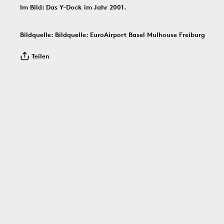
Im Bild: Das Y-Dock im Jahr 2001.
Bildinfos
Bildinfos
Bildquelle: Bildquelle: EuroAirport Basel Mulhouse Freiburg
Bildinfos
Teilen
2.8.1916
1.8.1851
19
Bildinfos
Bildinfos
Bildinfos
30.7.1966
29.7.1966
28.7.