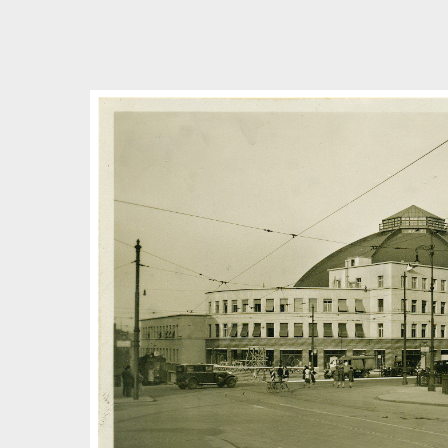
Bedingungen zum Datenschutz akzeptieren
Direkt zum ersten Inhalt springen
Weiter zur Hauptnavigation
Zur Volltextsuche springen
Zur Fusszeile springen
Artikel & Dossiers
Chronik
Dunkel
Suchanleitung anzeigen
Zum Suchfilter springen
Zur Volltextsuche springen