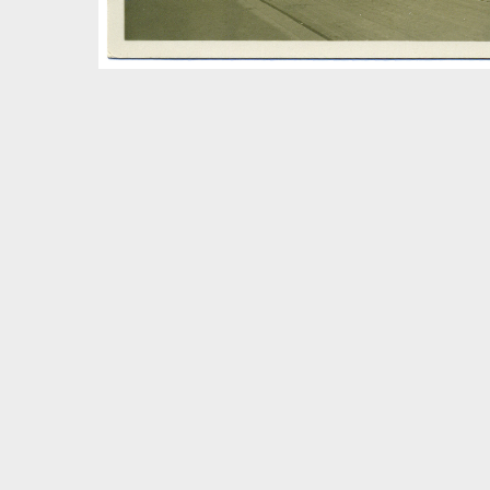
Volltextsuche
Quelle
Zeitraum
Autor:in
Basel – Tag für Tag
In dieser Rubrik versammeln wir unsere täglichen Posts 
und dem Dreiländereck; jeden Freitag schicken wir eine
1930