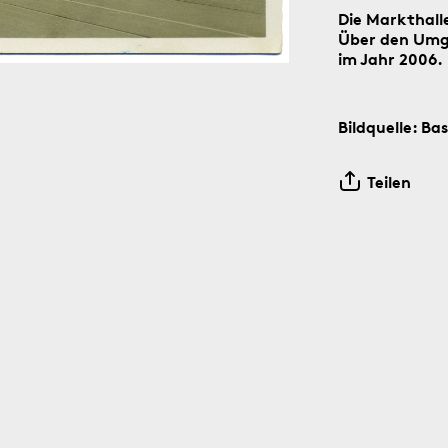
Die Markthall
Über den Umga
im Jahr 2006.
Bildquelle: Ba
der Social-Media-Kanäle Instagram und Facebook: Tag für T
n digitalen ‹Kartengruss zum Wochenende›.
Teilen
6.8.1891