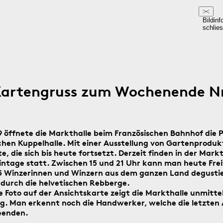
Bildinf
schlie
Kartengruss zum Wochenende Nr
9 öffnete die Markthalle beim Französischen Bahnhof die 
schen Kuppelhalle. Mit einer Ausstellung von Gartenprodu
e, die sich bis heute fortsetzt. Derzeit finden in der Markt
ntage statt. Zwischen 15 und 21 Uhr kann man heute Frei
5 Winzerinnen und Winzern aus dem ganzen Land degustier
e durch die helvetischen Rebberge.
e Foto auf der Ansichtskarte zeigt die Markthalle unmitte
ng. Man erkennt noch die Handwerker, welche die letzten 
eenden.