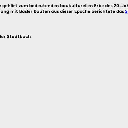
e gehört zum bedeutenden baukulturellen Erbe des 20. Ja
Suche
ng mit Basler Bauten aus dieser Epoche berichtete das
S
starten
Suchanleitung
sler Stadtbuch
ag ein historisches Ereignis aus Basel
5.8.1805