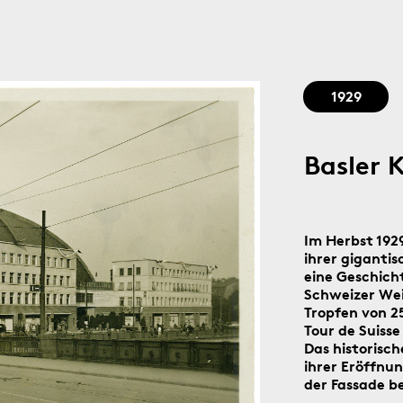
Stadtgedächtnis seit 1879
1929
Basler 
Im Herbst 192
ihrer giganti
eine Geschicht
Schweizer Wei
Tropfen von 2
Tour de Suiss
Das historisch
ihrer Eröffnu
der Fassade b