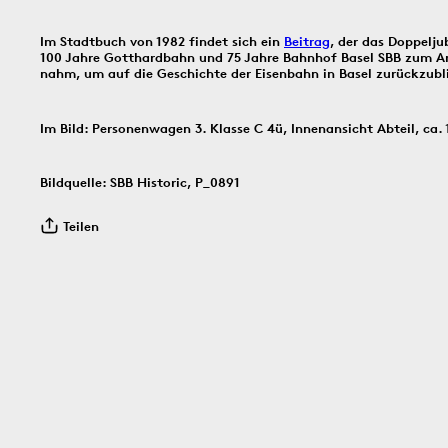
Bildinfos
Im Stadtbuch von 1982 findet sich ein
Beitrag
, der das Doppelj
100 Jahre Gotthardbahn und 75 Jahre Bahnhof Basel SBB zum A
nahm, um auf die Geschichte der Eisenbahn in Basel zurückzubl
Bildinfos
Im Bild: Personenwagen 3. Klasse C 4ü, Innenansicht Abteil, ca. 
1910
30.7.1966
29.7.
Bildquelle: SBB Historic, P_0891
Teilen
Bildinfos
Bildinfos
Bildinfos
28.7.1832
27.7.1971
26.7.