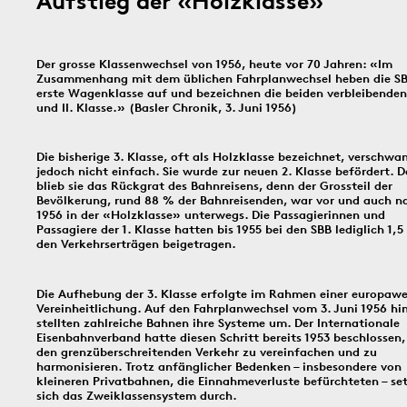
Aufstieg der «Holzklasse»
In dieser Rubrik versammeln wir unsere täglichen Posts der Social-
Media-Kanäle Instagram und Facebook: Tag für Tag ein historisches
Ereignis aus Basel und dem Dreiländereck; jeden Freitag schicken
wir einen digitalen ‹Kartengruss zum Wochenende›.
Der grosse Klassenwechsel von 1956, heute vor 70 Jahren: «Im
Zusammenhang mit dem üblichen Fahrplanwechsel heben die SB
erste Wagenklasse auf und bezeichnen die beiden verbleibenden 
und II. Klasse.» (Basler Chronik, 3. Juni 1956)
6.8.1891
5.8.1805
4.8.
Die bisherige 3. Klasse, oft als Holzklasse bezeichnet, verschwa
jedoch nicht einfach. Sie wurde zur neuen 2. Klasse befördert. 
blieb sie das Rückgrat des Bahnreisens, denn der Grossteil der
Bevölkerung, rund 88 % der Bahnreisenden, war vor und auch n
Bildinfos
1956 in der «Holzklasse» unterwegs. Die Passagierinnen und
Bildinfos
Passagiere der 1. Klasse hatten bis 1955 bei den SBB lediglich 1,
Bildinfos
den Verkehrserträgen beigetragen.
Die Aufhebung der 3. Klasse erfolgte im Rahmen einer europawe
3.8.1914
2.8.1916
1.8.
Vereinheitlichung. Auf den Fahrplanwechsel vom 3. Juni 1956 hi
stellten zahlreiche Bahnen ihre Systeme um. Der Internationale
Eisenbahnverband hatte diesen Schritt bereits 1953 beschlossen
den grenzüberschreitenden Verkehr zu vereinfachen und zu
harmonisieren. Trotz anfänglicher Bedenken – insbesondere von
kleineren Privatbahnen, die Einnahmeverluste befürchteten – se
sich das Zweiklassensystem durch.
Bildinfos