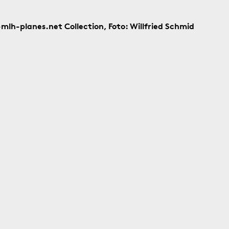
l-mlh-planes.net Collection, Foto: Willfried Schmid
Bildinfos
30.7.1966
Bildinfos