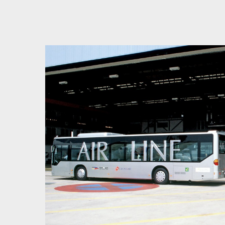
Bedingungen zum Datenschutz akzeptieren
Direkt zum ersten Inhalt springen
Weiter zur Hauptnavigation
Zur Volltextsuche springen
Zur Fusszeile springen
Artikel & Dossiers
Chronik
Dunkel
Suchanleitung anzeigen
Zum Suchfilter springen
Zur Volltextsuche springen