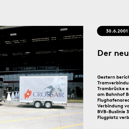
Stadtgedächtnis seit 1879
30.6.2001
Der neu
Gestern beric
Tramverbindun
Trambrücke en
am Bahnhof Ba
Flughafenareal
Verbindung vo
BVB-Buslinie 
Flugplatz verb