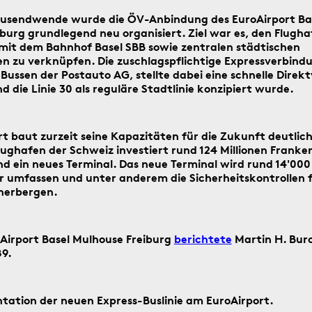
ausendwende wurde die ÖV-Anbindung des EuroAirport Ba
Suche
burg grundlegend neu organisiert. Ziel war es, den Flugha
starten
Suchanleitung
 mit dem Bahnhof Basel SBB sowie zentralen städtischen
 zu verknüpfen. Die zuschlagspflichtige Expressverbind
Bussen der Postauto AG, stellte dabei eine schnelle Dire
d die Linie 30 als reguläre Stadtlinie konzipiert wurde.
ag ein historisches Ereignis aus Basel
t baut zurzeit seine Kapazitäten für die Zukunft deutlich
lughafen der Schweiz investiert rund 124 Millionen Franken
d ein neues Terminal. Das neue Terminal wird rund 14'000
umfassen und unter anderem die Sicherheitskontrollen f
herbergen.
3.8.1914
Airport Basel Mulhouse Freiburg
berichtete
Martin H. Bur
9.
ntation der neuen Express-Buslinie am EuroAirport.