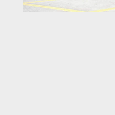
Volltextsuche
Quelle
Zeitraum
Autor:in
Basel – Tag für Tag
In dieser Rubrik versammeln wir unsere täglichen Posts 
und dem Dreiländereck; jeden Freitag schicken wir eine
5.8.1805