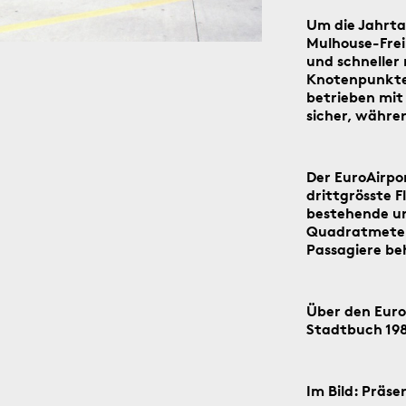
Um die Jahrt
Mulhouse-Frei
und schneller
Knotenpunkten
betrieben mit 
sicher, währen
der Social-Media-Kanäle Instagram und Facebook: Tag für T
n digitalen ‹Kartengruss zum Wochenende›.
Der EuroAirpor
drittgrösste F
bestehende un
Quadratmeter 
Passagiere be
4.8.2016
Über den Euro
Stadtbuch 198
Im Bild: Präse