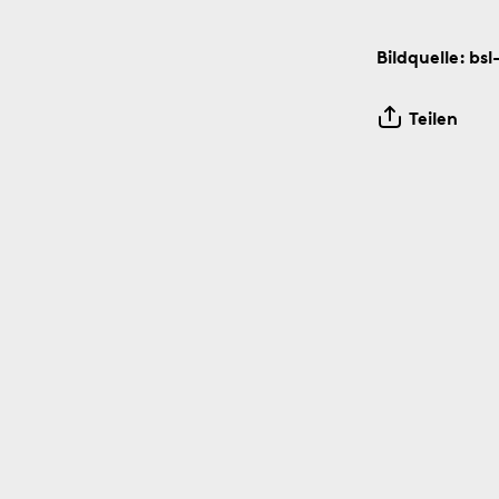
Bildquelle: bs
Bildinfos
Teilen
.1851
1910
Bildinfos