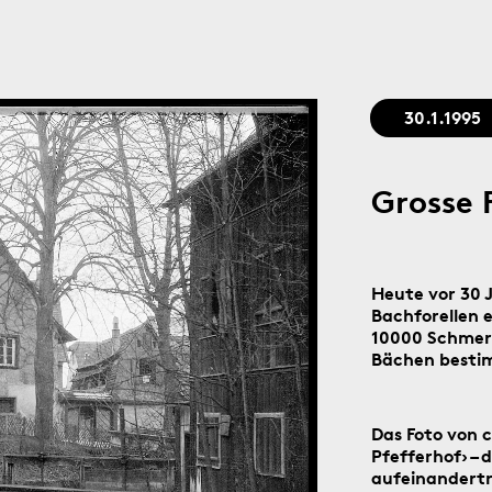
Stadtgedächtnis seit 1879
30.1.1995
Grosse 
Heute vor 30 
Bachforellen 
10000 Schmerl
Bächen bestim
Das Foto von c
Pfefferhof› – 
aufeinandertre