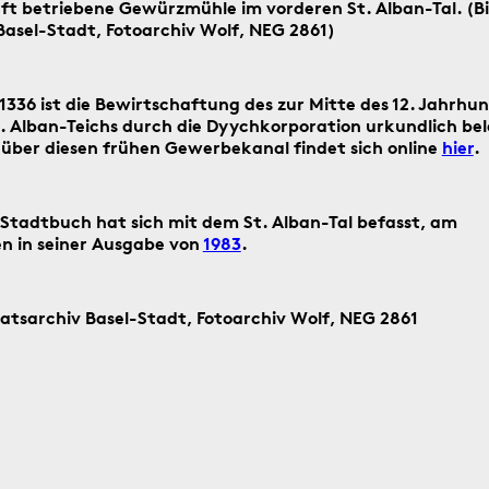
ft betriebene Gewürzmühle im vorderen St. Alban-Tal. (Bi
Basel-Stadt, Fotoarchiv Wolf, NEG 2861)
Suche
starten
Suchanleitung
1336 ist die Bewirtschaftung des zur Mitte des 12. Jahrhu
. Alban-Teichs durch die Dyychkorporation urkundlich bele
über diesen frühen Gewerbekanal findet sich online
hier
.
ag ein historisches Ereignis aus Basel
Stadtbuch hat sich mit dem St. Alban-Tal befasst, am
en in seiner Ausgabe von
1983
.
aatsarchiv Basel-Stadt, Fotoarchiv Wolf, NEG 2861
4.8.2016