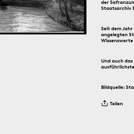
der Safranzun
Staatsarchiv 
Seit dem Jahr 
angelegten St
Wissenswerte 
der Social-Media-Kanäle Instagram und Facebook: Tag für T
n digitalen ‹Kartengruss zum Wochenende›.
Und auch das 
ausführlichst
Bildquelle: St
5.8.1805
Teilen