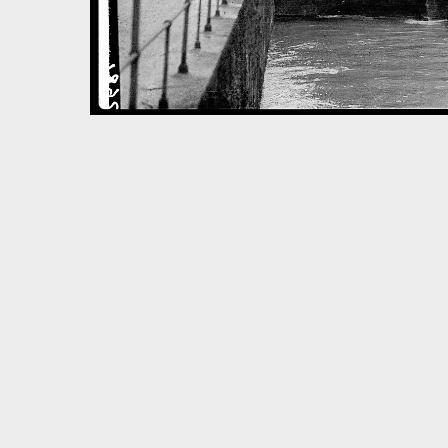
Volltextsuche
Quelle
Zeitraum
Autor:in
Basel – Tag für Tag
In dieser Rubrik versammeln wir unsere täglichen Posts 
und dem Dreiländereck; jeden Freitag schicken wir eine
6.8.1891