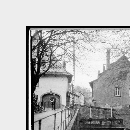
Bedingungen zum Datenschutz akzeptieren
Direkt zum ersten Inhalt springen
Weiter zur Hauptnavigation
Zur Volltextsuche springen
Zur Fusszeile springen
Artikel & Dossiers
Chronik
Dunkel
Suchanleitung anzeigen
Zum Suchfilter springen
Zur Volltextsuche springen