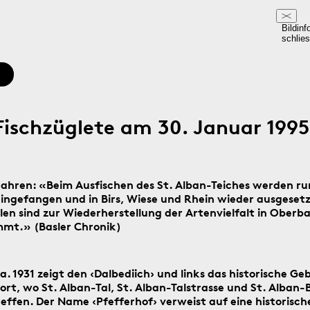
Bildinf
schlie
Fischzüglete am 30. Januar 1995
Jahren: «Beim Ausfischen des St. Alban-Teiches werden r
eingefangen und in Birs, Wiese und Rhein wieder ausgeset
en sind zur Wiederherstellung der Artenvielfalt in Oberba
mt.» (Basler Chronik)
a. 1931 zeigt den ‹Dalbediich› und links das historische G
dort, wo St. Alban-Tal, St. Alban-Talstrasse und St. Alban-
ffen. Der Name ‹Pfefferhof› verweist auf eine historische