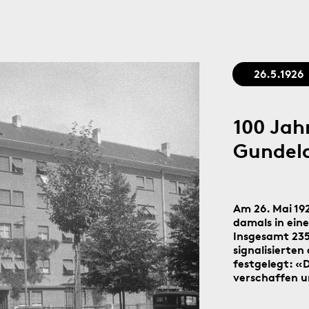
Stadtgedächtnis seit 1879
26.5.1926
100 Jah
Gundel
Am 26. Mai 19
damals in ein
Insgesamt 23
signalisierte
festgelegt: «
verschaffen u