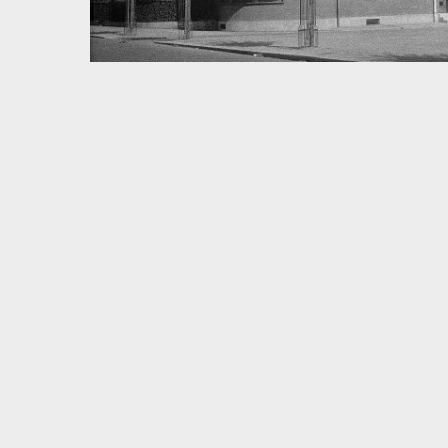
Volltextsuche
Quelle
Zeitraum
Autor:in
Basel – Tag für Tag
In dieser Rubrik versammeln wir unsere täglichen Posts 
und dem Dreiländereck; jeden Freitag schicken wir eine
1930