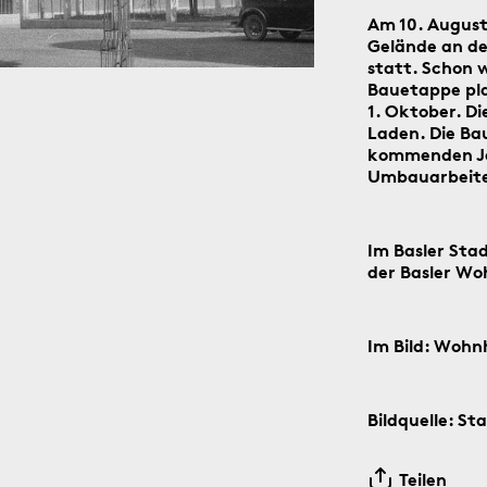
Am 10. Augus
Gelände an der
statt. Schon 
Bauetappe pla
1. Oktober. D
Laden. Die Bau
kommenden Ja
der Social-Media-Kanäle Instagram und Facebook: Tag für T
Umbauarbeite
n digitalen ‹Kartengruss zum Wochenende›.
Im Basler Sta
der Basler W
6.8.1891
Im Bild: Wohn
Bildquelle: St
Teilen