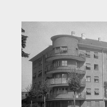
Bedingungen zum Datenschutz akzeptieren
Direkt zum ersten Inhalt springen
Weiter zur Hauptnavigation
Zur Volltextsuche springen
Zur Fusszeile springen
Artikel & Dossiers
Chronik
Dunkel
Suchanleitung anzeigen
Zum Suchfilter springen
Zur Volltextsuche springen