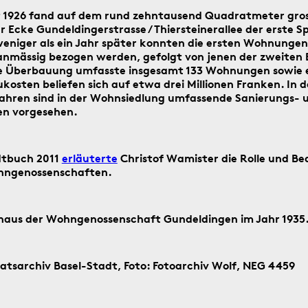
t 1926 fand auf dem rund zehntausend Quadratmeter gro
Suche
 Ecke Gundeldingerstrasse / Thiersteinerallee der erste S
starten
weniger als ein Jahr später konnten die ersten Wohnungen
Suchanleitung
nmässig bezogen werden, gefolgt von jenen der zweiten
ie Überbauung umfasste insgesamt 133 Wohnungen sowie 
kosten beliefen sich auf etwa drei Millionen Franken. In 
hren sind in der Wohnsiedlung umfassende Sanierungs- 
ag ein historisches Ereignis aus Basel
n vorgesehen.
dtbuch 2011
erläuterte
Christof Wamister die Rolle und B
ohngenossenschaften.
5.8.1805
haus der Wohngenossenschaft Gundeldingen im Jahr 1935
aatsarchiv Basel-Stadt, Foto: Fotoarchiv Wolf, NEG 4459