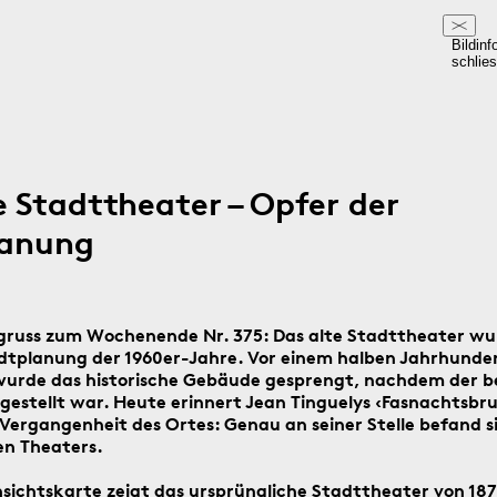
Bildinf
schlie
e Stadttheater – Opfer der
lanung
gruss zum Wochenende Nr. 375: Das alte Stadttheater wu
dtplanung der 1960er-Jahre. Vor einem halben Jahrhunder
wurde das historische Gebäude gesprengt, nachdem der 
gestellt war. Heute erinnert Jean Tinguelys ‹Fasnachtsbr
Vergangenheit des Ortes: Genau an seiner Stelle befand si
en Theaters.
nsichtskarte zeigt das ursprüngliche Stadttheater von 187