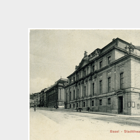
Bedingungen zum Datenschutz akzeptieren
Direkt zum ersten Inhalt springen
Weiter zur Hauptnavigation
Zur Volltextsuche springen
Zur Fusszeile springen
Artikel & Dossiers
Chronik
Dunkel
Suchanleitung anzeigen
Zum Suchfilter springen
Zur Volltextsuche springen