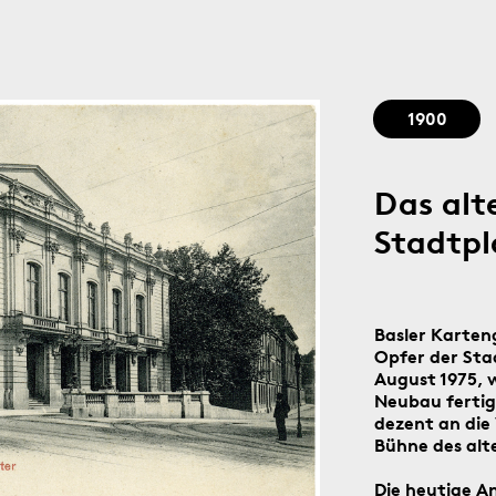
Stadtgedächtnis seit 1879
1900
Das alt
Stadtp
Basler Karten
Opfer der Sta
August 1975, 
Neubau fertig
dezent an die 
Bühne des alt
Die heutige A