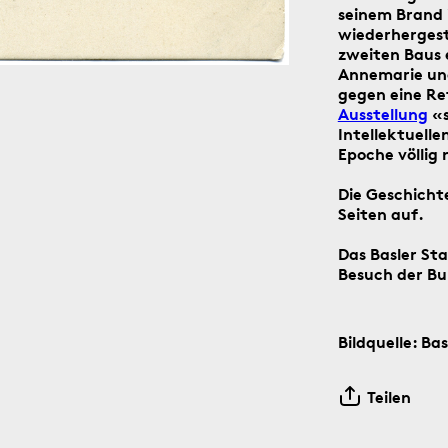
seinem Brand 
wiederhergest
zweiten Baus e
Annemarie un
gegen eine Ret
Ausstellung
«s
Intellektuell
der Social-Media-Kanäle Instagram und Facebook: Tag für T
Epoche völlig
n digitalen ‹Kartengruss zum Wochenende›.
Die Geschicht
Seiten auf.
Das Basler St
Besuch der Bu
5.8.1805
Bildquelle: Ba
Teilen