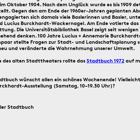
im Oktober 1904. Nach dem Unglück wurde es bis 1909 de
ellt. Gegen den am Ende der 1960er-Jahren geplanten Abr
Suche
starten
ngagierten sich damals viele Baslerinnen und Basler, unt
Suchanleitung
d Lucius Burckhardt-Wackernagel. Am Ende votierte das
tung. Die Universitätsbibliothek Basel zeigt seit wenigen
ehend denken. 100 Jahre Lucius + Annemarie Burckhardt
enpaar stellte Fragen zur Stadt- und Landschaftsplanung s
ag ein historisches Ereignis aus Basel
 neu und veränderte die Wahrnehmung unserer Umwelt.
e des alten Stadttheaters rollte das
Stadtbuch 1972
auf me
adtbuch wünscht allen ein schönes Wochenende! Vielleich
rckhardt-Ausstellung (Samstag, 10–19.30 Uhr)?
4.8.2016
sler Stadtbuch