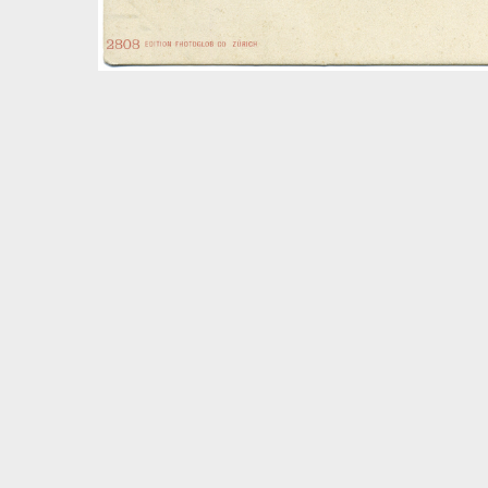
Volltextsuche
Quelle
Zeitraum
Autor:in
Basel – Tag für Tag
In dieser Rubrik versammeln wir unsere täglichen Posts 
und dem Dreiländereck; jeden Freitag schicken wir eine
6.8.1891