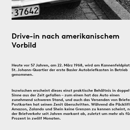
In dieser Rubrik versammeln wir unsere täglichen Posts der Social-
Media-Kanäle Instagram und Facebook: Tag für Tag ein historisches
Ereignis aus Basel und dem Dreiländereck; jeden Freitag schicken
wir einen digitalen ‹Kartengruss zum Wochenende›.
Drive-in nach amerikanischem
6.8.1891
5.8.1805
4.8.
Vorbild
Heute vor 57 Jahren, am 22. März 1968, wird am Kannenfeldplat
Bildinfos
St. Johann-Quartier der erste Basler Autobriefkasten in Betrieb
Bildinfos
genommen.
Bildinfos
Inzwischen erscheint dieses einst praktische Behältnis in doppe
Sinne aus der Zeit gefallen – zum einen hat das Auto einen
3.8.1914
2.8.1916
1.8.
zunehmend schweren Stand, und auch das Versenden von Briefe
Postkarten hat seinen Zenit überschritten. Während die Päcklifl
Amazon, Zalando und Shein keine Grenzen zu kennen scheint, 
der Briefverkehr seit Jahren markant ab, zuletzt um mehr als fü
Prozent in zwölf Monaten.
Bildinfos