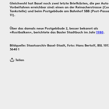
Gleichwohl hat Basel noch zwei letzte Briefkästen, die per Auto
Vorbeifahren erreichbar sind: einen an der Reinacherstrasse (Co
Bildinfos
Tankstelle) und beim Postgebäude am Bahnhof SBB (Post-Pass
11).
Bildinfos
Über das damals neue Postgebäude 2, besser bekannt als
«Rostbalken», berichtete das Basler Stadtbuch im Jahr
1980
.
1910
30.7.1966
29.7.
Bildquelle: Staatsarchiv Basel-Stadt, Foto: Hans Bertolf, BSL 101
3640 1
Teilen
Bildinfos
Bildinfos
Bildinfos
28.7.1832
27.7.1971
26.7.