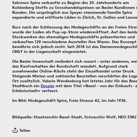
Salomon Spira verkaufte zu Beginn des 20. Jahrhunderts am
Kohlenberg Stoffe zu Grosshandelspreisen an Basler Kundinnen
Kunden. Die ursprünglich aus Speyer stammende Familie Spira
Bildinfos
expandierte und eröffnete Läden in Zürich, St. Gallen und Laus
Bildinfos
Bildinfos
Kurz nach der Schliessung des Modegeschäfts an der Freien Stra
wurde der Laden als Pop-up-Store wiedereröffnet. Auf den beid
Stockwerken des ehemaligen Modegeschäfts präsentierten und
verkauften 120 verschiedene Aussteller ihre Waren. Das Konzept
3.8.1914
2.8.1916
1.8.
bewährte sich jedoch nicht. Seit 2018 ist das Damenmodegesch
ONLY in der Liegenschaft eingemietet.
Die Basler Innenstadt verändert sich rasant – unter anderem, wei
das Kaufverhalten der Kundschaft wandelt. Aufgrund stark
zunehmender Online-Käufe steht der Einzelhandel unter Druck.
Steigende Mieten und zahlreiche Baustellen verschärfen die Lag
Bildinfos
Ort zusätzlich. Valerie Wendenburg hat letztes Jahr für das Bas
Stadtbuch ein
Dossier
mit dem Titel «Basel – von der Einkaufs- 
Bildinfos
Erlebnisstadt» verfasst.
Im Bild: Modegeschäft Spira, Freie Strasse 42, im Jahr 1936.
Bildinfos
Bildquelle: Staatsarchiv Basel-Stadt, Fotoarchiv Wolf, NEG 5382
1910
30.7.1966
29.7.
Teilen