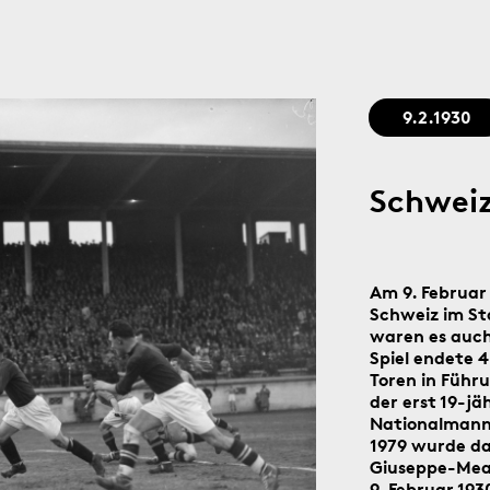
Stadtgedächtnis seit 1879
9.2.1930
Schweiz
Am 9. Februar
Schweiz im St
waren es auch
Spiel endete 4
Toren in Führu
der erst 19-jä
Nationalmanns
1979 wurde da
Giuseppe-Meaz
9. Februar 19