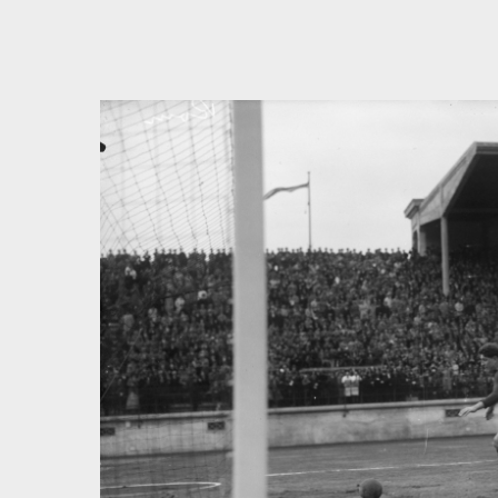
Bedingungen zum Datenschutz akzeptieren
Direkt zum ersten Inhalt springen
Weiter zur Hauptnavigation
Zur Volltextsuche springen
Zur Fusszeile springen
Artikel & Dossiers
Chronik
Dunkel
Suchanleitung anzeigen
Zum Suchfilter springen
Zur Volltextsuche springen