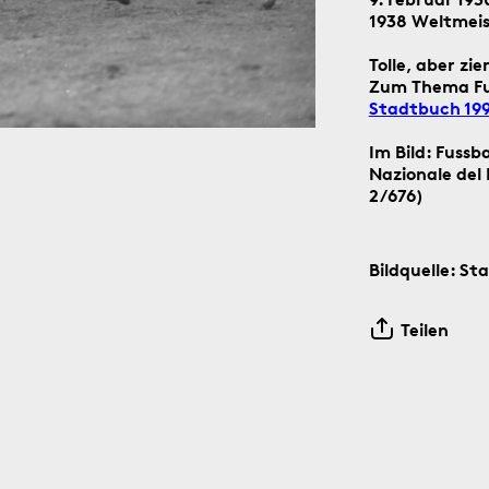
1938 Weltmeis
Tolle, aber z
Zum Thema Fus
Stadtbuch 19
Im Bild: Fussb
der Social-Media-Kanäle Instagram und Facebook: Tag für T
Nazionale del
n digitalen ‹Kartengruss zum Wochenende›.
2/676)
Bildquelle: St
Teilen
6.8.1891