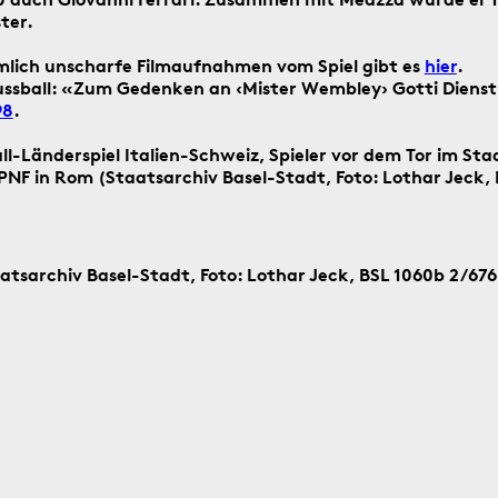
ter.
Suche
starten
iemlich unscharfe Filmaufnahmen vom Spiel gibt es
hier
.
Suchanleitung
sball: «Zum Gedenken an ‹Mister Wembley› Gotti Dienst
98
.
all-Länderspiel Italien-Schweiz, Spieler vor dem Tor im Sta
ag ein historisches Ereignis aus Basel
 PNF in Rom (Staatsarchiv Basel-Stadt, Foto: Lothar Jeck,
aatsarchiv Basel-Stadt, Foto: Lothar Jeck, BSL 1060b 2/676
5.8.1805