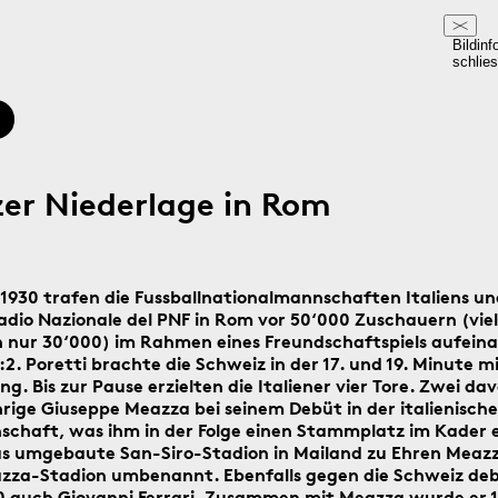
Bildinf
schlie
er Niederlage in Rom
 1930 trafen die Fussballnationalmannschaften Italiens un
adio Nazionale del PNF in Rom vor 50‘000 Zuschauern (viel
 nur 30‘000) im Rahmen eines Freundschaftspiels aufeina
:2. Poretti brachte die Schweiz in der 17. und 19. Minute m
ng. Bis zur Pause erzielten die Italiener vier Tore. Zwei da
hrige Giuseppe Meazza bei seinem Debüt in der italienisch
chaft, was ihm in der Folge einen Stammplatz im Kader 
s umgebaute San-Siro-Stadion in Mailand zu Ehren Meazz
za-Stadion umbenannt. Ebenfalls gegen die Schweiz de
30 auch Giovanni Ferrari. Zusammen mit Meazza wurde er 