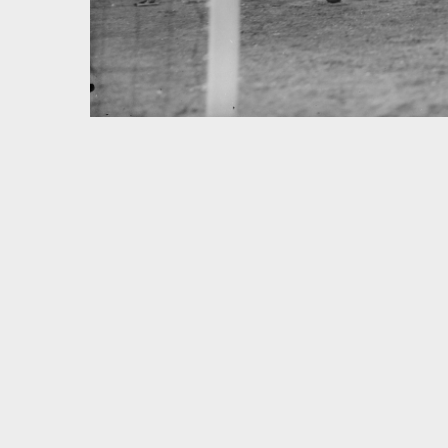
Volltextsuche
Quelle
Zeitraum
Autor:in
Basel – Tag für Tag
In dieser Rubrik versammeln wir unsere täglichen Posts 
und dem Dreiländereck; jeden Freitag schicken wir eine
1930