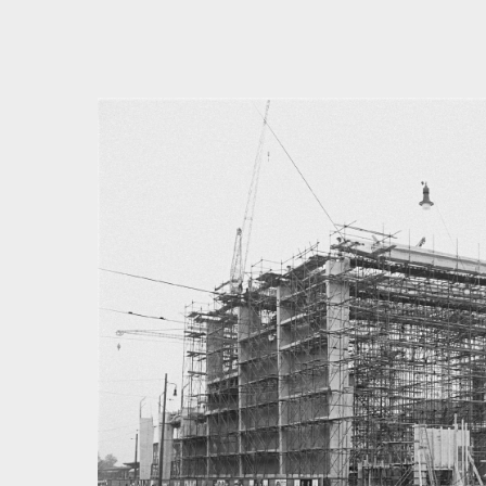
Bedingungen zum Datenschutz akzeptieren
Direkt zum ersten Inhalt springen
Weiter zur Hauptnavigation
Zur Volltextsuche springen
Zur Fusszeile springen
Artikel & Dossiers
Chronik
Dunkel
Suchanleitung anzeigen
Zum Suchfilter springen
Zur Volltextsuche springen