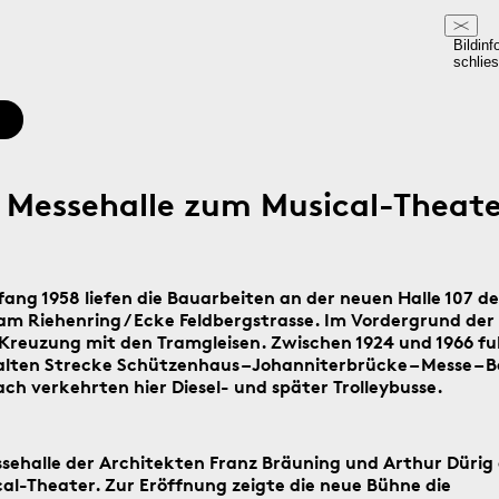
Bildinf
schlie
 Messehalle zum Musical-Theate
fang 1958 liefen die Bauarbeiten an der neuen Halle 107 de
m Riehenring / Ecke Feldbergstrasse. Im Vordergrund de
 Kreuzung mit den Tramgleisen. Zwischen 1924 und 1966 fu
alten Strecke Schützenhaus – Johanniterbrücke – Messe – B
ch verkehrten hier Diesel- und später Trolleybusse.
ssehalle der Architekten Franz Bräuning und Arthur Dürig
cal-Theater. Zur Eröffnung zeigte die neue Bühne die