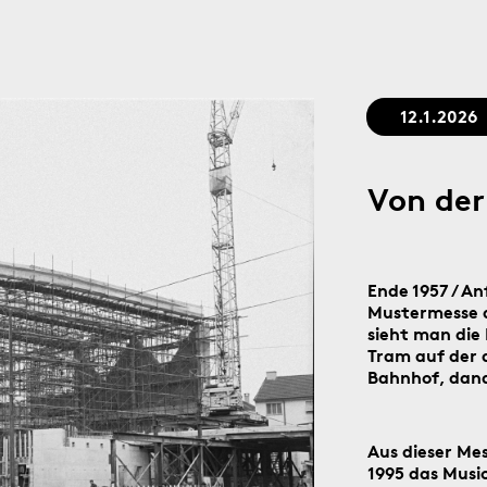
Stadtgedächtnis seit 1879
12.1.2026
Von der
Ende 1957 / An
Mustermesse a
sieht man die
Tram auf der 
Bahnhof, dana
Aus dieser Me
1995 das Musi