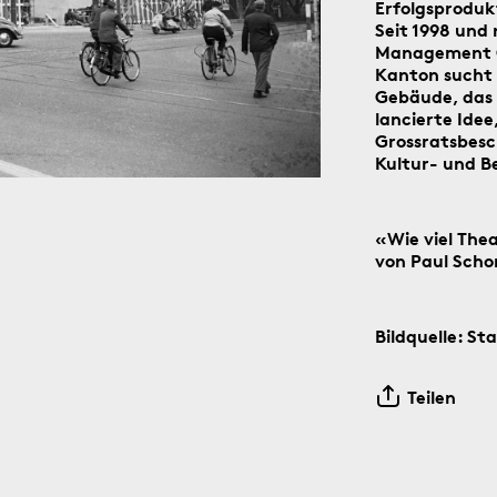
Erfolgsproduk
Seit 1998 und
Management Gr
Kanton sucht 
Gebäude, das 
lancierte Ide
Grossratsbesch
Kultur- und B
der Social-Media-Kanäle Instagram und Facebook: Tag für T
n digitalen ‹Kartengruss zum Wochenende›.
«Wie viel Thea
von Paul Scho
Bildquelle: St
6.8.1891
Teilen