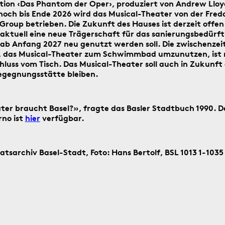
tion ‹Das Phantom der Oper›, produziert von Andrew Llo
 noch bis Ende 2026 wird das Musical-Theater von der Fred
Suche
oup betrieben. Die Zukunft des Hauses ist derzeit offen
starten
Suchanleitung
aktuell eine neue Trägerschaft für das sanierungsbedürft
ab Anfang 2027 neu genutzt werden soll. Die zwischenzeit
e, das Musical-Theater zum Schwimmbad umzunutzen, ist
luss vom Tisch. Das Musical-Theater soll auch in Zukunft 
egegnungsstätte bleiben.
ag ein historisches Ereignis aus Basel
ter braucht Basel?», fragte das Basler Stadtbuch 1990. De
rno ist
hier
verfügbar.
aatsarchiv Basel-Stadt, Foto: Hans Bertolf, BSL 1013 1-1035 