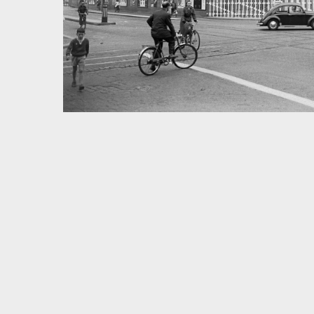
Volltextsuche
Quelle
Zeitraum
Autor:in
Basel – Tag für Tag
In dieser Rubrik versammeln wir unsere täglichen Posts 
und dem Dreiländereck; jeden Freitag schicken wir eine
8.8.1897
1930