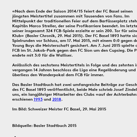
In dieser Rubrik versammeln wir unsere täglichen Posts der Social-
«Nach dem Ende der Saison 2014/15 feiert der FC Basel seinen
Media-Kanäle Instagram und Facebook: Tag für Tag ein historisches
jüngsten Meistertitel zusammen mit Tausenden von Fans. Im
Ereignis aus Basel und dem Dreiländereck; jeden Freitag schicken
Mittelpunkt der traditionellen Feier auf dem Barfüsserplatz steh
wir einen digitalen ‹Kartengruss zum Wochenende›.
Kapitän Marco Streller, der seine Profikarriere beendet. Im letzt
seiner insgesamt 324 FCB-Spiele erzielte er sein 200. Tor für sein
Klub» (Basler Chronik, 29. Mai 2015). Der FC Basel 1893 hatte sic
Spielrunden vor Schluss, am 17. Mai 2015, mit einem 0:0 gegen 
8.8.1897
1930
6.8.
Young Boys die Meisterschaft gesichert. Am 7. Juni 2015 spielte 
FCB im St. Jakob-Park gegen den FC Sion um den Cupsieg. Die P
endete mit 3:0 für die Walliser.
Anlässlich des sechstens Meistertitels in Folge und des zehnten 
vergangen 14 Jahren beschloss die Liga eine Regeländerung und
überliess den Wanderpokal dem FCB für immer.
Bildinfos
Bildinfos
Das Basler Stadtbuch hat zwei umfangreiche Beiträge zur Gesch
des FC Basel 1893 veröffentlicht, beide Male schrieb Josef Zindel
uns, ein langjähriger Mitarbeiter des Clubs «auf der Achterbahn
erschienen
1993
und
2018
.
Bildinfos
Im Bild: Schweizer Meister FC Basel, 29. Mai 2015
5.8.1805
4.8.2016
3.8.
Bildquelle: Basler Stadtbuch 2015