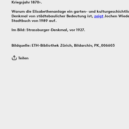
Kriegsjahr 1870›.
Warum die Elisabethenanlage ein garten- und kulturgeschichtli
Denkmal von städtebaulicher Bedeutung ist,
zeigt
Jochen Wiede
Bildinfos
Bildinfos
Stadtbuch von 1989 auf.
Bildinfos
Im Bild: Strassburger-Denkmal, vor 1927.
4.8.2016
3.8.1914
2.8.
Bildquelle: ETH-Bibliothek Zürich, Bildarchiv, PK_006603
Teilen
Bildinfos
Bildinfos
Bildinfos
1.8.1851
1910
30.7.