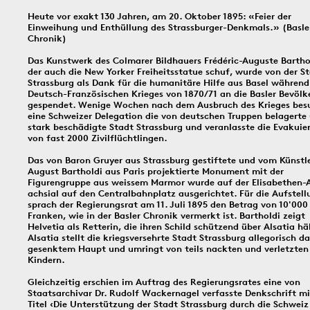
In dieser Rubrik versammeln wir unsere täglichen Posts der Social-
Heute vor exakt 130 Jahren, am 20. Oktober 1895: «Feier der
Media-Kanäle Instagram und Facebook: Tag für Tag ein historisches
Einweihung und Enthüllung des Strassburger-Denkmals.» (Basle
Ereignis aus Basel und dem Dreiländereck; jeden Freitag schicken
Chronik)
wir einen digitalen ‹Kartengruss zum Wochenende›.
Das Kunstwerk des Colmarer Bildhauers Frédéric-Auguste Bartho
der auch die New Yorker Freiheitsstatue schuf, wurde von der S
Strassburg als Dank für die humanitäre Hilfe aus Basel während
Deutsch-Französischen Krieges von 1870/71 an die Basler Bevöl
10.8.1909
9.8.1939
8.8.
gespendet. Wenige Wochen nach dem Ausbruch des Krieges bes
eine Schweizer Delegation die von deutschen Truppen belagerte
stark beschädigte Stadt Strassburg und veranlasste die Evakuie
von fast 2000 Zivilflüchtlingen.
Das von Baron Gruyer aus Strassburg gestiftete und vom Künstl
August Bartholdi aus Paris projektierte Monument mit der
Figurengruppe aus weissem Marmor wurde auf der Elisabethen-
achsial auf den Centralbahnplatz ausgerichtet. Für die Aufstell
sprach der Regierungsrat am 11. Juli 1895 den Betrag von 10'000
Bildinfos
Franken, wie in der Basler Chronik vermerkt ist. Bartholdi zeigt
Bildinfos
Helvetia als Retterin, die ihren Schild schützend über Alsatia häl
Bildinfos
Alsatia stellt die kriegsversehrte Stadt Strassburg allegorisch da
gesenktem Haupt und umringt von teils nackten und verletzten
Kindern.
1930
6.8.1891
5.8.
Gleichzeitig erschien im Auftrag des Regierungsrates eine von
Staatsarchivar Dr. Rudolf Wackernagel verfasste Denkschrift m
Titel ‹Die Unterstützung der Stadt Strassburg durch die Schweiz