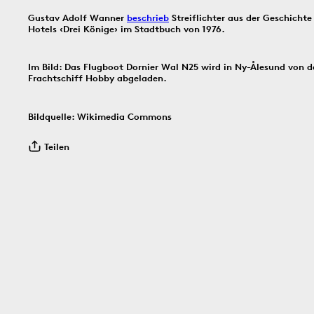
Gustav Adolf Wanner
beschrieb
Streiflichter aus der Geschichte
Hotels ‹Drei Könige› im Stadtbuch von 1976.
Bildinfos
Bildinfos
Bildinfos
Im Bild: Das Flugboot Dornier Wal N25 wird in Ny-Ålesund von 
Frachtschiff Hobby abgeladen.
3.8.1914
2.8.1916
1.8.
Bildquelle: Wikimedia Commons
Teilen
Bildinfos
Bildinfos
Bildinfos
1910
30.7.1966
29.7.