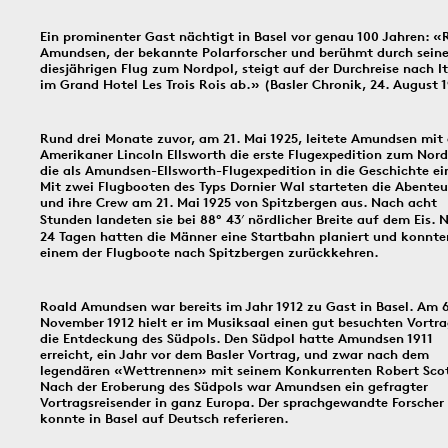
In dieser Rubrik versammeln wir unsere täglichen Posts der Social-
Ein prominenter Gast nächtigt in Basel vor genau 100 Jahren: «
Media-Kanäle Instagram und Facebook: Tag für Tag ein historisches
Amundsen, der bekannte Polarforscher und berühmt durch sein
Ereignis aus Basel und dem Dreiländereck; jeden Freitag schicken
diesjährigen Flug zum Nordpol, steigt auf der Durchreise nach It
wir einen digitalen ‹Kartengruss zum Wochenende›.
im Grand Hotel Les Trois Rois ab.» (Basler Chronik, 24. August 
Rund drei Monate zuvor, am 21. Mai 1925, leitete Amundsen mit
9.8.1939
8.8.1897
19
Amerikaner Lincoln Ellsworth die erste Flugexpedition zum Nord
die als Amundsen-Ellsworth-Flugexpedition in die Geschichte ei
Mit zwei Flugbooten des Typs Dornier Wal starteten die Abenteu
und ihre Crew am 21. Mai 1925 von Spitzbergen aus. Nach acht
Stunden landeten sie bei 88° 43′ nördlicher Breite auf dem Eis. 
24 Tagen hatten die Männer eine Startbahn planiert und konnte
Bildinfos
einem der Flugboote nach Spitzbergen zurückkehren.
Bildinfos
Roald Amundsen war bereits im Jahr 1912 zu Gast in Basel. Am 6
November 1912 hielt er im Musiksaal einen gut besuchten Vortra
Bildinfos
die Entdeckung des Südpols. Den Südpol hatte Amundsen 1911
erreicht, ein Jahr vor dem Basler Vortrag, und zwar nach dem
legendären «Wettrennen» mit seinem Konkurrenten Robert Scot
Nach der Eroberung des Südpols war Amundsen ein gefragter
Vortragsreisender in ganz Europa. Der sprachgewandte Forscher
6.8.1891
5.8.1805
4.8.
konnte in Basel auf Deutsch referieren.