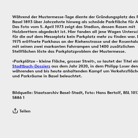
In dieser Rubrik versammeln wir unsere täglichen Posts der Social-
Media-Kanäle Instagram und Facebook: Tag für Tag ein historisches
Ereignis aus Basel und dem Dreiländereck; jeden Freitag schicken
Während der Mustermesse-Tage diente der Gründungsplatz des 
wir einen digitalen ‹Kartengruss zum Wochenende›.
Basel 1893 über Jahrzehnte hinweg als schnöde Parkfläche für A
Das Foto vom 5. April 1973 zeigt das Stadion, dessen Rasen mit
Holzbrettern abgedeckt ist. Hier fanden all jene Wagen Untersc
für die auf dem Messeplatz kein Parkplatz mehr zu finden war.
1975 eröffnete Parkhaus an der Riehenstrasse und der Rosental
8.8.1897
1930
6.8.
mit seinen zwei markanten Fahrrampen und 1400 zusätzlichen
Stellflächen löste das Parkplatzproblem der Mustermesse.
‹Parkplätze – kleine Fläche, grosser Streit›, so lautet der Titel ei
Stadtbuch-Dossiers
aus dem Jahr 2020, in dem Philipp Loser den
währenden und bis heute anhaltenden Kampf um Verkehrsfläch
Bildinfos
und Parkräume in Basel beleuchtet.
Bildinfos
Bildquelle: Staatsarchiv Basel-Stadt, Foto: Hans Bertolf, BSL 101
5886 1
Bildinfos
Teilen
5.8.1805
4.8.2016
3.8.