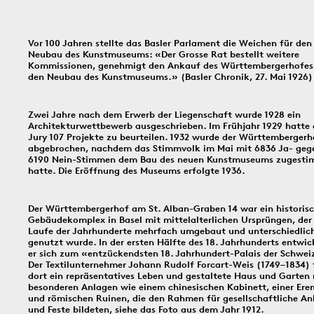
In dieser Rubrik versammeln wir unsere täglichen Posts der Social-
Media-Kanäle Instagram und Facebook: Tag für Tag ein historisches
Ereignis aus Basel und dem Dreiländereck; jeden Freitag schicken
Vor 100 Jahren stellte das Basler Parlament die Weichen für den
wir einen digitalen ‹Kartengruss zum Wochenende›.
Neubau des Kunstmuseums: «Der Grosse Rat bestellt weitere
Kommissionen, genehmigt den Ankauf des Württembergerhofes
den Neubau des Kunstmuseums.» (Basler Chronik, 27. Mai 1926)
5.8.1805
4.8.2016
3.8.
Zwei Jahre nach dem Erwerb der Liegenschaft wurde 1928 ein
Architekturwettbewerb ausgeschrieben. Im Frühjahr 1929 hatte 
Jury 107 Projekte zu beurteilen. 1932 wurde der Württembergerh
abgebrochen, nachdem das Stimmvolk im Mai mit 6836 Ja- geg
6190 Nein-Stimmen dem Bau des neuen Kunstmuseums zugest
Bildinfos
hatte. Die Eröffnung des Museums erfolgte 1936.
Bildinfos
Bildinfos
Der Württembergerhof am St. Alban-Graben 14 war ein historisc
Gebäudekomplex in Basel mit mittelalterlichen Ursprüngen, der
Laufe der Jahrhunderte mehrfach umgebaut und unterschiedlic
2.8.1916
1.8.1851
19
genutzt wurde. In der ersten Hälfte des 18. Jahrhunderts entwic
er sich zum «entzückendsten 18. Jahrhundert-Palais der Schwei
Der Textilunternehmer Johann Rudolf Forcart-Weis (1749–1834) 
dort ein repräsentatives Leben und gestaltete Haus und Garten
besonderen Anlagen wie einem chinesischen Kabinett, einer Ere
und römischen Ruinen, die den Rahmen für gesellschaftliche An
Bildinfos
und Feste bildeten, siehe das Foto aus dem Jahr 1912.