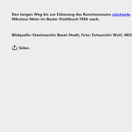
Bildinfos
Den langen Weg bis zur Erbauung des Kunstmuseums
zeichnete
Nikolaus Meier im Basler Stadtbuch 1986 nach.
Bildinfos
Bildquelle: Staatsarchiv Basel-Stadt, Foto: Fotoarchiv Wolf, NE
30.7.1966
29.7.1966
28.7.
Teilen
Bildinfos
Bildinfos
Bildinfos
27.7.1971
26.7.2006
25.7.