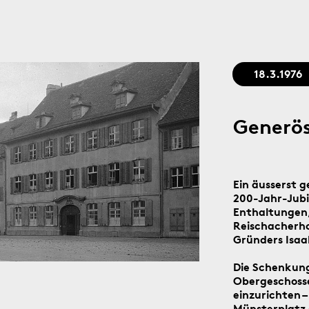
Stadtgedächtnis seit 1879
18.3.1976
Generös
Ein äusserst g
200-Jahr-Jubi
Enthaltungen,
Reischacherho
Gründers Isaak
Die Schenkung
Obergeschoss
einzurichten 
Münsterplatz 