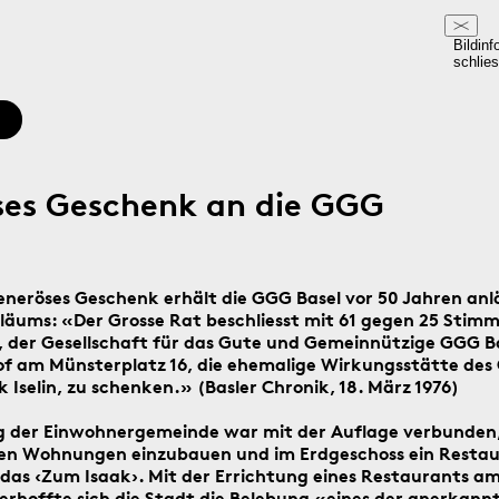
Bildinf
schlie
es Geschenk an die GGG
eneröses Geschenk erhält die GGG Basel vor 50 Jahren anlä
läums: «Der Grosse Rat beschliesst mit 61 gegen 25 Stimm
 der Gesellschaft für das Gute und Gemeinnützige GGG B
f am Münsterplatz 16, die ehemalige Wirkungsstätte de
 Iselin, zu schenken.» (Basler Chronik, 18. März 1976)
 der Einwohnergemeinde war mit der Auflage verbunden,
en Wohnungen einzubauen und im Erdgeschoss ein Resta
– das ‹Zum Isaak›. Mit der Errichtung eines Restaurants a
erhoffte sich die Stadt die Belebung «eines der anerkann