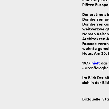
Plätze Europas
Der erstmals 
Domherrenhau
Domherrenkuri
weitverzweigt
Namen Reischa
der Social-Media-Kanäle Instagram und Facebook: Tag für T
Architekten J
n digitalen ‹Kartengruss zum Wochenende›.
Fassade veran
wohnte gemein
Haus. Am 30. 
1977
hielt
das 
«archäologisc
5.8.1805
Im Bild: Der 
sich in der Bi
Bildquelle: St