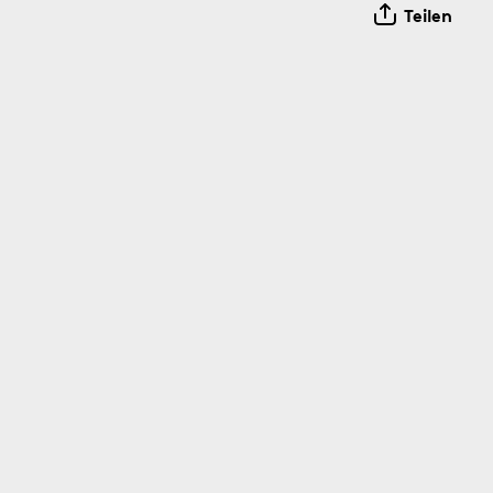
Teilen
Bildinfos
Bil
2.8.1916
1.8.1851
Bildinfos
Bildinfos