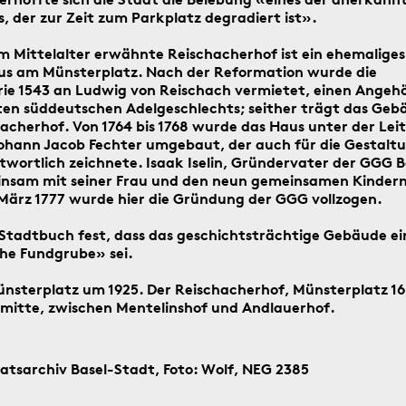
, der zur Zeit zum Parkplatz degradiert ist».
Suche
starten
im Mittelalter erwähnte Reischacherhof ist ein ehemaliges
Suchanleitung
s am Münsterplatz. Nach der Reformation wurde die
e 1543 an Ludwig von Reischach vermietet, einen Angehö
en süddeutschen Adelgeschlechts; seither trägt das Geb
cherhof. Von 1764 bis 1768 wurde das Haus unter der Lei
ag ein historisches Ereignis aus Basel
ohann Jacob Fechter umgebaut, der auch für die Gestalt
twortlich zeichnete. Isaak Iselin, Gründervater der GGG B
sam mit seiner Frau und den neun gemeinsamen Kindern
März 1777 wurde hier die Gründung der GGG vollzogen.
Stadtbuch fest, dass das geschichtsträchtige Gebäude ei
he Fundgrube» sei.
4.8.2016
Münsterplatz um 1925. Der Reischacherhof, Münsterplatz 16
ldmitte, zwischen Mentelinshof und Andlauerhof.
aatsarchiv Basel-Stadt, Foto: Wolf, NEG 2385