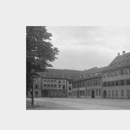
Bedingungen zum Datenschutz akzeptieren
Direkt zum ersten Inhalt springen
Weiter zur Hauptnavigation
Zur Volltextsuche springen
Zur Fusszeile springen
Artikel & Dossiers
Chronik
Dunkel
Suchanleitung anzeigen
Zum Suchfilter springen
Zur Volltextsuche springen