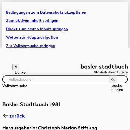
Bedingungen zum Datenschutz akzeptieren
Artikel & Dossiers
Zum aktiven Inhalt springen
Direkt zum ersten Inhalt springen
Chronik
Weiter zur Hauptnavigation
Zur Volltextsuche springen
Zur Fusszeile springen
Dunkel
Suche
Volltextsuche
starten
Suchanleitung
Zeitraum
Autor:in
Basler Stadtbuch 1981
zurück
Herausgeberin: Christoph Merian Stiftung