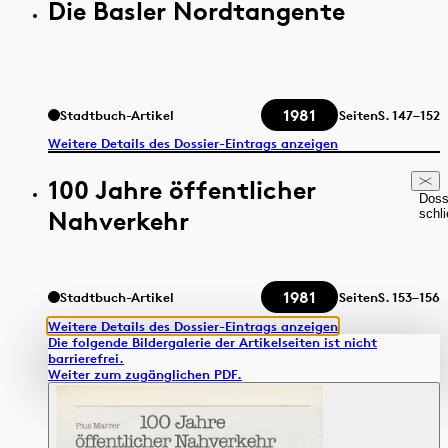
Die Basler Nordtangente
1981
Stadtbuch-Artikel
Seiten
S.
147–152
Weitere Details des Dossier-Eintrags anzeigen
100 Jahre öffentlicher
Doss
Nahverkehr
schl
1981
Stadtbuch-Artikel
Seiten
S.
153–156
Weitere Details des Dossier-Eintrags anzeigen
Die folgende Bildergalerie der Artikelseiten ist nicht
barrierefrei.
Weiter zum zugänglichen PDF.