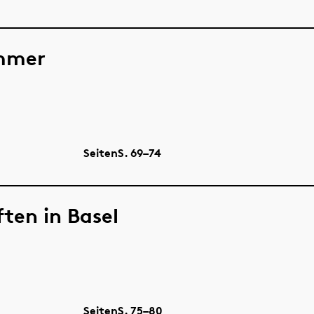
ammer
Seiten
S.
69–74
ten in Basel
Seiten
S.
75–80