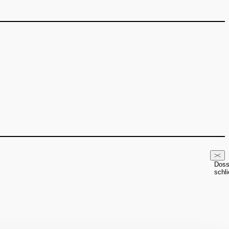
Doss
schl