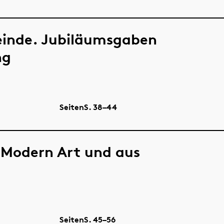
einde. Jubiläumsgaben
ng
Seiten
S.
38–44
 Modern Art und aus
Seiten
S.
45–56