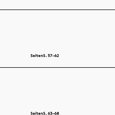
Seiten
S.
57–62
Seiten
S.
63–68