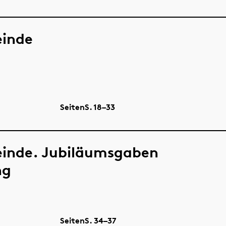
einde
Seiten
S.
18–33
einde. Jubiläumsgaben
ng
Seiten
S.
34–37