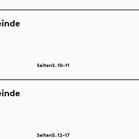
einde
Seiten
S.
10–11
einde
Seiten
S.
12–17