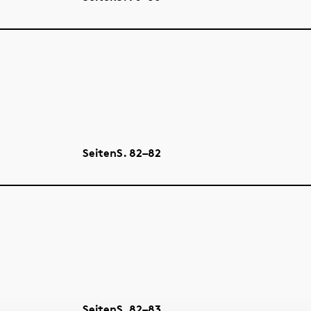
Seiten
S.
82–82
Seiten
S.
82–83