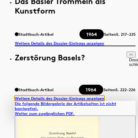
Das Basler Trommeln als
Kunstform
1964
Stadtbuch-Artikel
Seiten
S.
217–225
Weitere Details des Dossier-Eintrags anzeigen
Zerstörung Basels?
Doss
schl
1964
Stadtbuch-Artikel
Seiten
S.
222–226
Weitere Details des Dossier-Eintrags anzeigen
Die folgende Bildergalerie der Artikelseiten ist nicht
barrierefrei.
Weiter zum zugänglichen PDF.