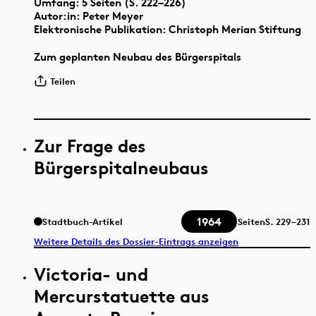
Umfang: 5 Seiten (S. 222–226)
Autor:in: Peter Meyer
Elektronische Publikation: Christoph Merian Stiftung
Zum geplanten Neubau des Bürgerspitals
Teilen
Zur Frage des
Bürgerspitalneubaus
1964
Stadtbuch-Artikel
Seiten
S.
229–231
Weitere Details des Dossier-Eintrags anzeigen
Victoria- und
Mercurstatuette aus