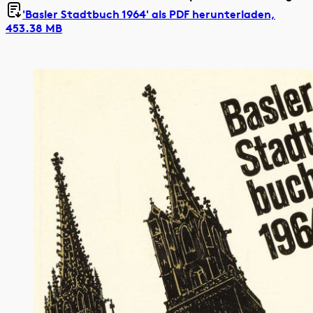
'Basler Stadtbuch 1964' als
PDF herunterladen,
453.38 MB