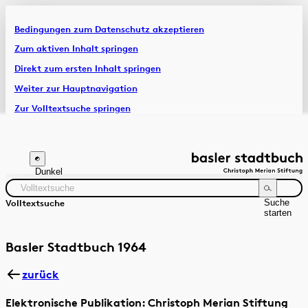
Bedingungen zum Datenschutz akzeptieren
Artikel & Dossiers
Zum aktiven Inhalt springen
Direkt zum ersten Inhalt springen
Chronik
Weiter zur Hauptnavigation
Zur Volltextsuche springen
Zur Fusszeile springen
Dunkel
Suche
Volltextsuche
starten
Suchanleitung
Zeitraum
Autor:in
Basler Stadtbuch 1964
zurück
Elektronische Publikation: Christoph Merian Stiftung