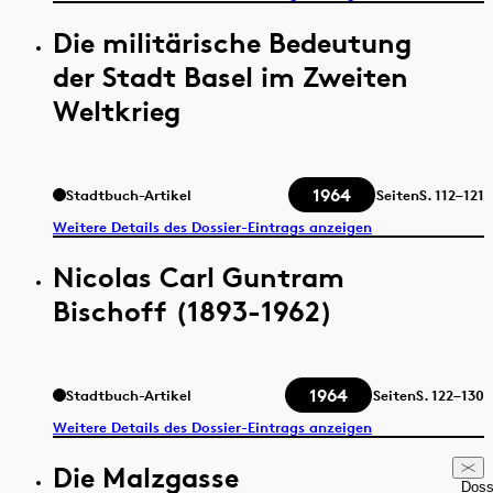
Die militärische Bedeutung
der Stadt Basel im Zweiten
Weltkrieg
1964
Stadtbuch-Artikel
Seiten
S.
112–121
Weitere Details des Dossier-Eintrags anzeigen
Nicolas Carl Guntram
Bischoff (1893-1962)
1964
Stadtbuch-Artikel
Seiten
S.
122–130
Weitere Details des Dossier-Eintrags anzeigen
Die Malzgasse
Doss