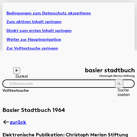
Bedingungen zum Datenschutz akzeptieren
Artikel & Dossiers
Zum aktiven Inhalt springen
Direkt zum ersten Inhalt springen
Chronik
Weiter zur Hauptnavigation
Zur Volltextsuche springen
Zur Fusszeile springen
Dunkel
Suche
Volltextsuche
starten
Suchanleitung
Zeitraum
Autor:in
Basler Stadtbuch 1964
zurück
Elektronische Publikation: Christoph Merian Stiftung