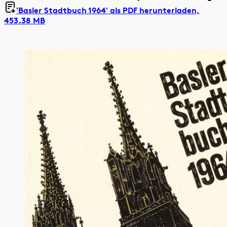
'Basler Stadtbuch 1964' als
PDF herunterladen,
453.38 MB