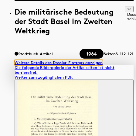
Die militärische Bedeutung
Doss
der Stadt Basel im Zweiten
schl
Weltkrieg
1964
Stadtbuch-Artikel
Seiten
S.
112–121
Weitere Details des Dossier-Eintrags anzeigen
Die folgende Bildergalerie der Artikelseiten ist nicht
barrierefrei.
Weiter zum zugänglichen PDF.