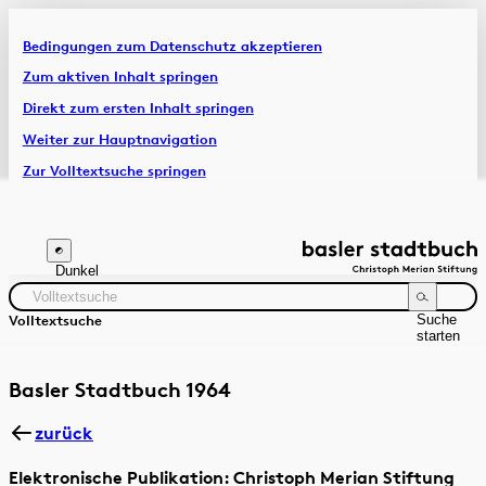
Bedingungen zum Datenschutz akzeptieren
Artikel & Dossiers
Zum aktiven Inhalt springen
Direkt zum ersten Inhalt springen
Chronik
Weiter zur Hauptnavigation
Zur Volltextsuche springen
Zur Fusszeile springen
Dunkel
Suche
Volltextsuche
starten
Suchanleitung
Zeitraum
Autor:in
Basler Stadtbuch 1964
zurück
Elektronische Publikation: Christoph Merian Stiftung