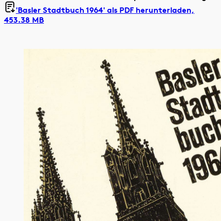
'Basler Stadtbuch 1964' als
PDF herunterladen,
453.38 MB