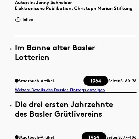
Autor:in: Jenny Schneider
Elektronische Publikation: Christoph Merian Stiftung
Teilen
Im Banne alter Basler
Lotterien
1964
Stadtbuch-Artikel
Seiten
S.
60–76
Weitere Details des Dossier-Eintrags anzeigen
Die drei ersten Jahrzehnte
des Basler Grütlivereins
1964
Stadtbuch-Artikel
Seiten
S.
77–106