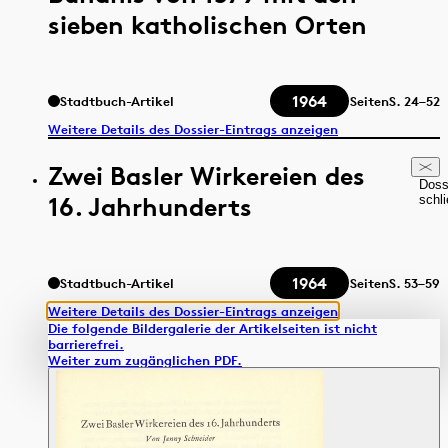
sieben katholischen Orten
1964
Stadtbuch-Artikel
Seiten
S.
24–52
Weitere Details des Dossier-Eintrags anzeigen
Zwei Basler Wirkereien des
Doss
16. Jahrhunderts
schl
1964
Stadtbuch-Artikel
Seiten
S.
53–59
Weitere Details des Dossier-Eintrags anzeigen
Die folgende Bildergalerie der Artikelseiten ist nicht
barrierefrei.
Weiter zum zugänglichen PDF.