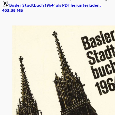
'Basler Stadtbuch 1964' als
PDF herunterladen,
453.38 MB