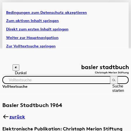
Bedingungen zum Datenschutz akzeptieren
Artikel & Dossiers
Zum aktiven Inhalt springen
Direkt zum ersten Inhalt springen
Chronik
Weiter zur Hauptnavigation
Zur Volltextsuche springen
Zur Fusszeile springen
Dunkel
Suche
Volltextsuche
starten
Suchanleitung
Zeitraum
Autor:in
Basler Stadtbuch 1964
zurück
Elektronische Publikation: Christoph Merian Stiftung