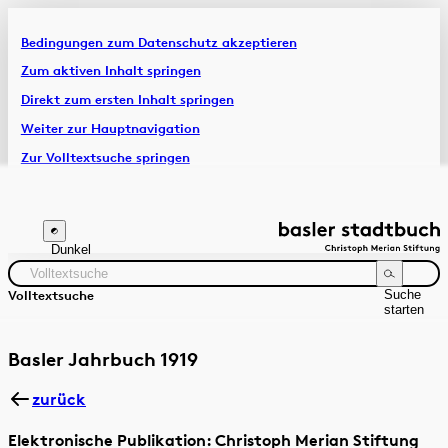
Bedingungen zum Datenschutz akzeptieren
Artikel & Dossiers
Zum aktiven Inhalt springen
Direkt zum ersten Inhalt springen
Chronik
Weiter zur Hauptnavigation
Zur Volltextsuche springen
Zur Fusszeile springen
Dunkel
Suche
Volltextsuche
starten
Suchanleitung
Zeitraum
Autor:in
Basler Jahrbuch 1919
zurück
Elektronische Publikation: Christoph Merian Stiftung