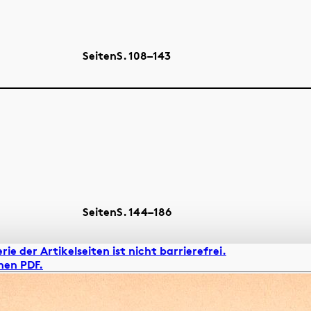
Seiten
S.
108–143
Seiten
S.
144–186
rie der Artikelseiten ist nicht barrierefrei.
hen PDF.