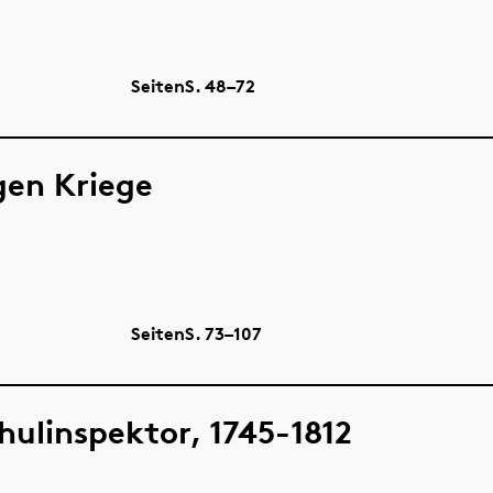
Seiten
S.
48–72
gen Kriege
Seiten
S.
73–107
chulinspektor, 1745-1812