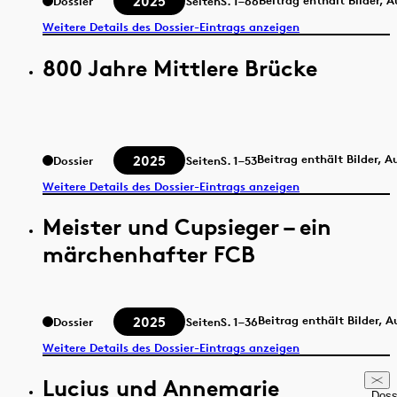
2025
Dossier
Seiten
S.
1–66
Weitere Details des Dossier-Eintrags anzeigen
800 Jahre Mittlere Brücke
2025
Beitrag enthält Bilder, 
Dossier
Seiten
S.
1–53
Weitere Details des Dossier-Eintrags anzeigen
Meister und Cupsieger – ein
märchenhafter FCB
2025
Beitrag enthält Bilder, 
Dossier
Seiten
S.
1–36
Weitere Details des Dossier-Eintrags anzeigen
Lucius und Annemarie
Doss