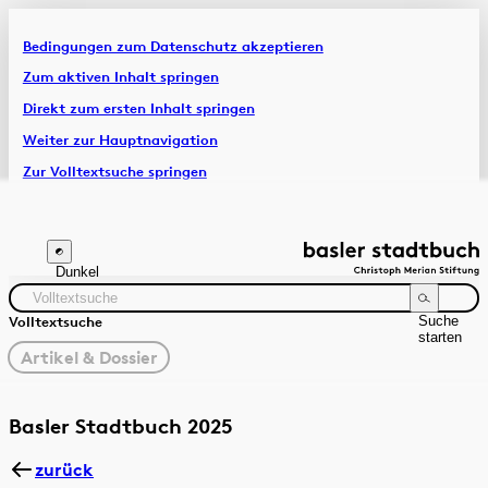
Bedingungen zum Datenschutz akzeptieren
Artikel & Dossiers
Zum aktiven Inhalt springen
Direkt zum ersten Inhalt springen
Chronik
Weiter zur Hauptnavigation
Zur Volltextsuche springen
Zur Fusszeile springen
Dunkel
Suche
Volltextsuche
starten
gewählter
Artikel & Dossier
Filter
Suchanleitung
Zeitraum
Autor:in
Basler Stadtbuch 2025
zurück